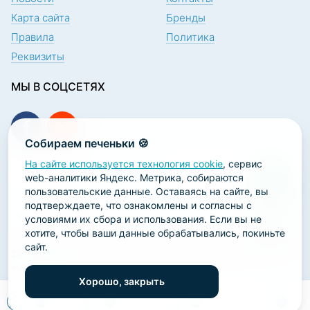
Карта сайта
Бренды
Правила
Политика
Реквизиты
МЫ В СОЦСЕТЯХ
Собираем печеньки 🍪
На сайте используется технология cookie
, сервис
ПОДПИСКА НА НОВОСТИ
web-аналитики Яндекс. Метрика, собираются
пользовательские данные. Оставаясь на сайте, вы
подтверждаете, что ознакомлены и согласны с
условиями их сбора и использования. Если вы не
хотите, чтобы ваши данные обрабатывались, покиньте
сайт.
2026 ООО «Научно-производственная лаборатория
«ОРТОДЕНТ»
Хорошо, закрыть
ГК Софт-Сервис
0
0
0
0