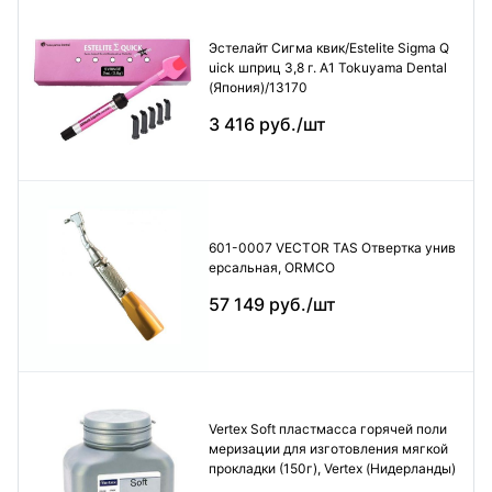
Эстелайт Сигма квик/Estelite Sigma Q
uick шприц 3,8 г. А1 Tokuyama Dental
(Япония)/13170
3 416 руб./шт
601-0007 VECTOR TAS Отвертка унив
ерсальная, ORMCO
57 149 руб./шт
Vertex Soft пластмасса горячей поли
меризации для изготовления мягкой
прокладки (150г), Vertex (Нидерланды)