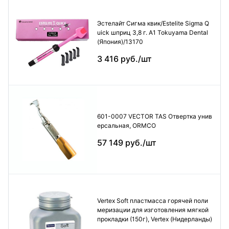
Эстелайт Сигма квик/Estelite Sigma Q
uick шприц 3,8 г. А1 Tokuyama Dental
(Япония)/13170
3 416 руб./шт
601-0007 VECTOR TAS Отвертка унив
ерсальная, ORMCO
57 149 руб./шт
Vertex Soft пластмасса горячей поли
меризации для изготовления мягкой
прокладки (150г), Vertex (Нидерланды)