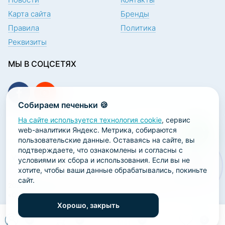
Карта сайта
Бренды
Правила
Политика
Реквизиты
МЫ В СОЦСЕТЯХ
Собираем печеньки 🍪
На сайте используется технология cookie
, сервис
ПОДПИСКА НА НОВОСТИ
web-аналитики Яндекс. Метрика, собираются
пользовательские данные. Оставаясь на сайте, вы
подтверждаете, что ознакомлены и согласны с
условиями их сбора и использования. Если вы не
хотите, чтобы ваши данные обрабатывались, покиньте
сайт.
2026 ООО «Научно-производственная лаборатория
«ОРТОДЕНТ»
Хорошо, закрыть
ГК Софт-Сервис
0
0
0
0