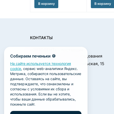
В корзину
В корзину
КОНТАКТЫ
«ОРТОДЕНТ»
- поставщик
Собираем печеньки 🍪
стоматологического оборудования
450001, г. Уфа ул. Комсомольская, 15
На сайте используется технология
cookie
, сервис web-аналитики Яндекс.
Пн. - Чт.: 09:00 - 18:00
Метрика, собираются пользовательские
Пт.: 09:00 - 17:00
данные. Оставаясь на сайте, вы
Сб., Вс.: выходной
подтверждаете, что ознакомлены и
согласны с условиями их сбора и
ortodent@yandex.ru
использования. Если вы не хотите,
+7 (347) 212-00-15
чтобы ваши данные обрабатывались,
покиньте сайт.
+7 (347) 212-01-15
+7 (347) 223-21-12