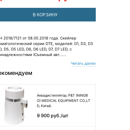
В КОРЗИНУ
Н 2018/7121 от 08.05.2018 года. Скейлер
оматологический серии DTE, моделей: D1, D3, D3
D, D5, D5 LED, D6, D6 LED, D7, D7 LED, с
инадлежностями IСъемный авт......
Читать далее
екомендуем
Аквадистиллятор, P&T (NINGB
O) MEDICAL EQUIPMENT CO.,LT
D, Китай.
9 900 руб./шт