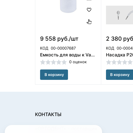
9 558 руб./шт
2 380 руб
КОД
00-00007687
КОД
00-0004
Емкость для воды к Varios 750 (350мл) NSK (Япония)
0 оценок
В корзину
В корзину
КОНТАКТЫ
«ОРТОДЕНТ»
- поставщик