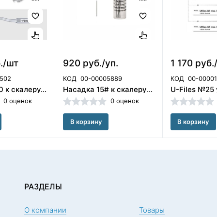
./шт
920 руб./уп.
1 170 руб.
502
КОД
00-00005889
КОД
00-00001
Насадка P20 к скалеру/Woodpecker (Китай)
Насадка 15# к скалеру (6 файлов) /100-171/, Woodpecker (Китай)
0 оценок
0 оценок
В корзину
В корзину
РАЗДЕЛЫ
О компании
Товары