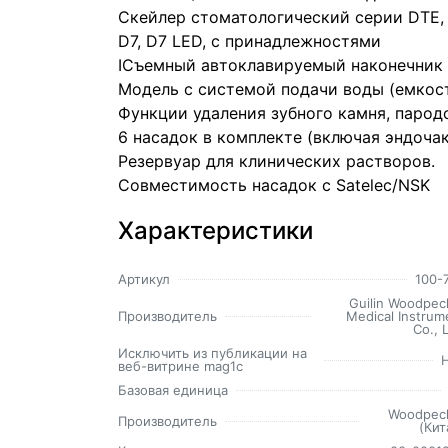
Скейлер стоматологический серии DTE, м
D7, D7 LED, с принадлежностями
IСъемный автоклавируемый наконечник 
Модель с системой подачи воды (емкос
Функции удаления зубного камня, парод
6 насадок в комплекте (включая эндочак
Резервуар для клинических растворов.
Совместимость насадок с Satelec/NSK
Характеристики
Артикул
100-
Guilin Woodpec
Производитель
Medical Instrum
Co., 
Исключить из публикации на
веб-витрине mag1c
Базовая единица
Woodpec
Производитель
(Кит