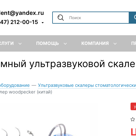
dent@yandex.ru
347) 212-00-15
СЛУГИ
ПОМОЩЬ
КОМПАНИЯ
П
омный ультразвуковой скал
оборудование
—
Ультразвуковые скалеры стоматологическ
лер woodpecker (китай)
Ц