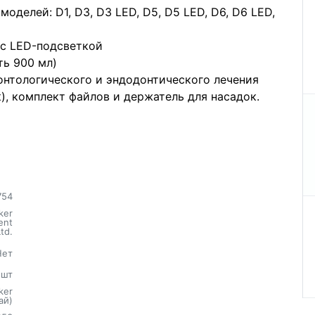
оделей: D1, D3, D3 LED, D5, D5 LED, D6, D6 LED,
с LED-подсветкой
ть 900 мл)
онтологического и эндодонтического лечения
), комплект файлов и держатель для насадок.
754
ker
ent
Ltd.
Нет
шт
ker
ай)