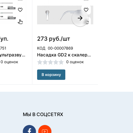
/уп.
273 руб./шт
1 600 руб.
751
КОД
00-00007869
КОД
00-00053
U-Files №25 ультразвуковые файлы Varios для эндочака, 6 шт. NSK, Япония
Насадка GD2 к скалеру DTE/NSK Woodpecker (Китай)
0 оценок
0 оценок
В корзину
В корзину
МЫ В СОЦСЕТЯХ