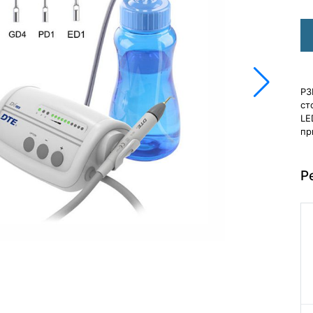
РЗ
ст
LE
пр
Р