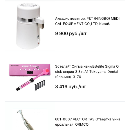
Аквадистиллятор, P&T (NINGBO) MEDI
CAL EQUIPMENT CO.,LTD, Китай.
9 900 руб./шт
Эстелайт Сигма квик/Estelite Sigma Q
uick шприц 3,8 г. А1 Tokuyama Dental
(Япония)/13170
3 416 руб./шт
601-0007 VECTOR TAS Отвертка унив
ерсальная, ORMCO