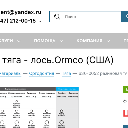
dent@yandex.ru
347) 212-00-15
СЛУГИ
ПОМОЩЬ
КОМПАНИЯ
П
тяга - лось.Ormco (США)
материалы
—
Ортодонтия
—
Тяга
—
630-0052 резиновая тяг
Ц