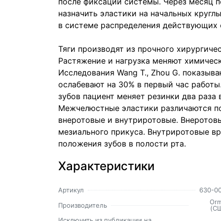
после фиксации системы. Через месяц 
назначить эластики на начальных кругл
в системе распределения действующих 
Тяги производят из прочного хирургичес
Растяжение и нагрузка меняют химическ
Исследования Wang T., Zhou G. показыва
ослабевают на 30% в первый час работы
зубов пациент меняет резинки два раза 
Межчелюстные эластики различаются по 
внеротовые и внутриротовые. Внеротовы
мезиального прикуса. Внутриротовые вр
положения зубов в полости рта.
Характеристики
Артикул
630-0
Or
Производитель
(С
Исключить из публикации на