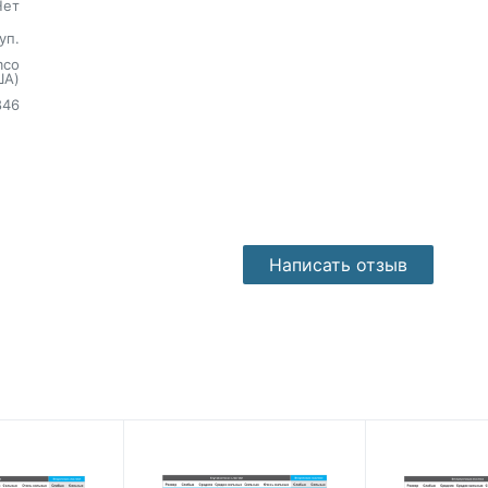
Нет
уп.
mco
ША)
846
Написать отзыв