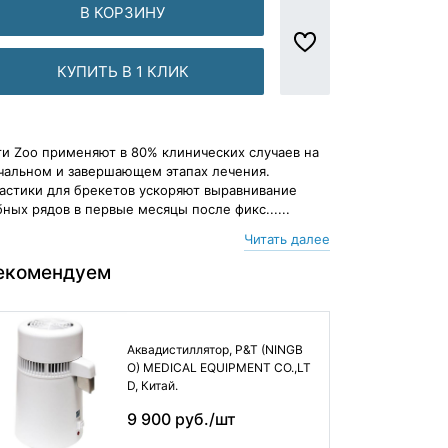
В КОРЗИНУ
КУПИТЬ В 1 КЛИК
ги Zoo применяют в 80% клинических случаев на
чальном и завершающем этапах лечения.
астики для брекетов ускоряют выравнивание
бных рядов в первые месяцы после фикс......
Читать далее
екомендуем
Аквадистиллятор, P&T (NINGB
O) MEDICAL EQUIPMENT CO.,LT
D, Китай.
9 900 руб./шт