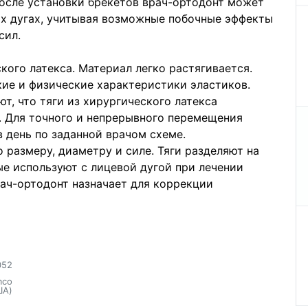
после установки брекетов врач-ортодонт может
ых дугах, учитывая возможные побочные эффекты
сил.
кого латекса. Материал легко растягивается.
ие и физические характеристики эластиков.
ют, что тяги из хирургического латекса
. Для точного и непрерывного перемещения
в день по заданной врачом схеме.
размеру, диаметру и силе. Тяги разделяют на
е используют с лицевой дугой при лечении
ач-ортодонт назначает для коррекции
052
mco
ША)