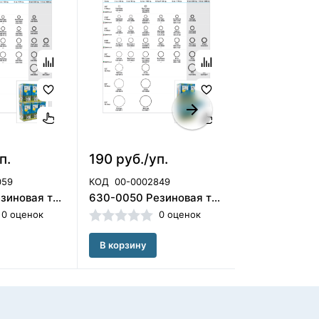
п.
190 руб./уп.
190 руб./у
059
КОД
00-0002849
КОД
00-00028
630-0010 Резиновая тяга - колибри , ORMCO
630-0050 Резиновая тяга - антилопа.Ormco (США)
0 оценок
0 оценок
В корзину
В корзину