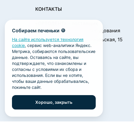
КОНТАКТЫ
«ОРТОДЕНТ»
- поставщик
Собираем печеньки 🍪
стоматологического оборудования
450001, г. Уфа ул. Комсомольская, 15
На сайте используется технология
cookie
, сервис web-аналитики Яндекс.
Пн. - Чт.: 09:00 - 18:00
Метрика, собираются пользовательские
Пт.: 09:00 - 17:00
данные. Оставаясь на сайте, вы
Сб., Вс.: выходной
подтверждаете, что ознакомлены и
согласны с условиями их сбора и
ortodent@yandex.ru
использования. Если вы не хотите,
+7 (347) 212-00-15
чтобы ваши данные обрабатывались,
покиньте сайт.
+7 (347) 212-01-15
+7 (347) 223-21-12
Хорошо, закрыть
2026 ООО «Научно-производственная лаборатор