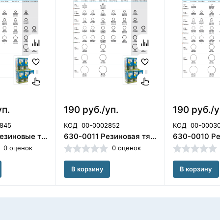
уп.
190 руб./уп.
190 руб./у
845
КОД
00-0002852
КОД
00-0003
Эластики (резиновые тяги) Ormco
630-0011 Резиновая тяга - перепел, ORMCO
0 оценок
0 оценок
В корзину
В корзину