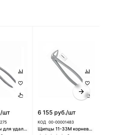
./шт
6 155 руб./шт
1 236 руб.
1275
КОД
00-00001483
КОД
00-00009
12-90 Щипцы для удаления зубов HLW (Германия)
Щипцы 11-33М корневые HLW (Германия)