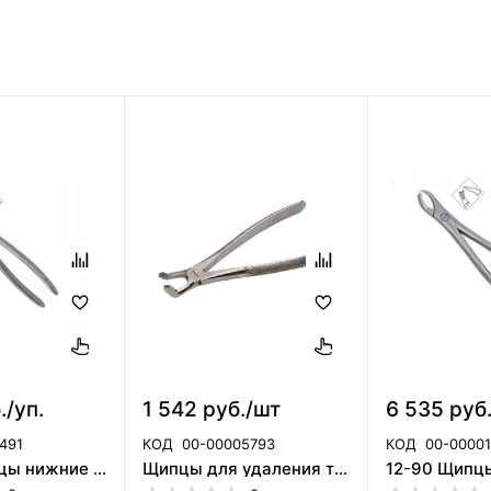
./уп.
1 542 руб./шт
6 535 руб
491
КОД
00-00005793
КОД
00-0000
11-79N Щипцы нижние для третьих моляров HLW (Германия)
Щипцы для удаления третьих моляров нижней челюсти № 79 Щ-185п Пакистан