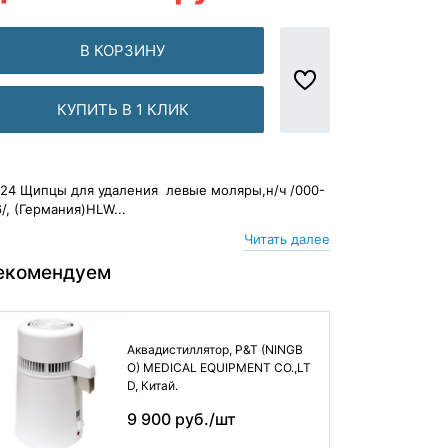
В КОРЗИНУ
КУПИТЬ В 1 КЛИК
-24 Щипцы для удаления левые моляры,н/ч /000-
6/, (Германия)HLW...
Читать далее
екомендуем
Аквадистиллятор, P&T (NINGB
O) MEDICAL EQUIPMENT CO.,LT
D, Китай.
9 900 руб./шт