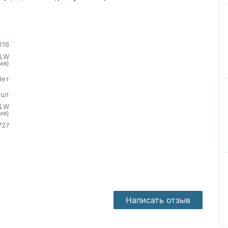
116
LW
ия)
Нет
шт
LW
ия)
727
Написать отзыв