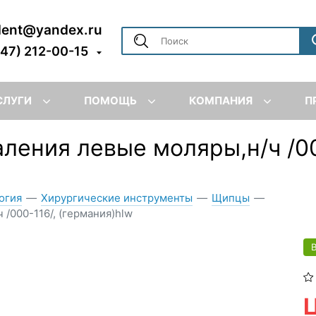
dent@yandex.ru
347) 212-00-15
СЛУГИ
ПОМОЩЬ
КОМПАНИЯ
П
ления левые моляры,н/ч /00
огия
—
Хирургические инструменты
—
Щипцы
—
/000-116/, (германия)hlw
Ц