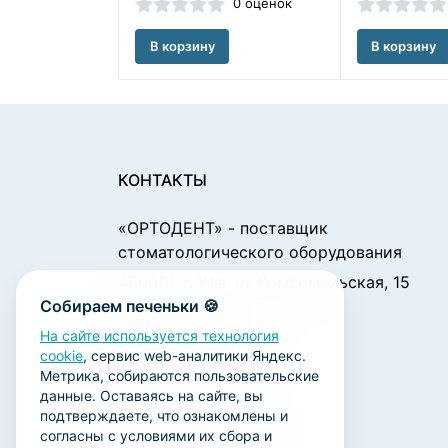
0 оценок
В корзину
В корзину
КОНТАКТЫ
«ОРТОДЕНТ»
- поставщик
стоматологического оборудования
450001, г. Уфа ул. Комсомольская, 15
Собираем печеньки 🍪
Пн. - Чт.: 09:00 - 18:00
Пт.: 09:00 - 17:00
На сайте используется технология
cookie
, сервис web-аналитики Яндекс.
Сб., Вс.: выходной
Метрика, собираются пользовательские
ortodent@yandex.ru
данные. Оставаясь на сайте, вы
подтверждаете, что ознакомлены и
+7 (347) 212-00-15
согласны с условиями их сбора и