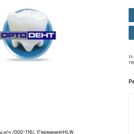
11
11
Р
,н/ч /000-116/, (Германия)HLW