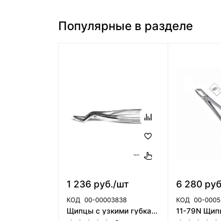
Популярные в разделе
1 236 руб./шт
6 280 руб
КОД
00-00003838
КОД
00-0005
Щипцы с узкими губками для удаления корней зубов №51А Щ-182п (Пакистан)