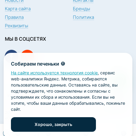
Новости
Контакты
Карта сайта
Бренды
Правила
Политика
Реквизиты
МЫ В СОЦСЕТЯХ
Собираем печеньки 🍪
На сайте используется технология cookie
, сервис
ПОДПИСКА НА НОВОСТИ
web-аналитики Яндекс. Метрика, собираются
пользовательские данные. Оставаясь на сайте, вы
подтверждаете, что ознакомлены и согласны с
условиями их сбора и использования. Если вы не
хотите, чтобы ваши данные обрабатывались, покиньте
сайт.
2026 ООО «Научно-производственная лаборатория
«ОРТОДЕНТ»
Хорошо, закрыть
ГК Софт-Сервис
0
0
0
0