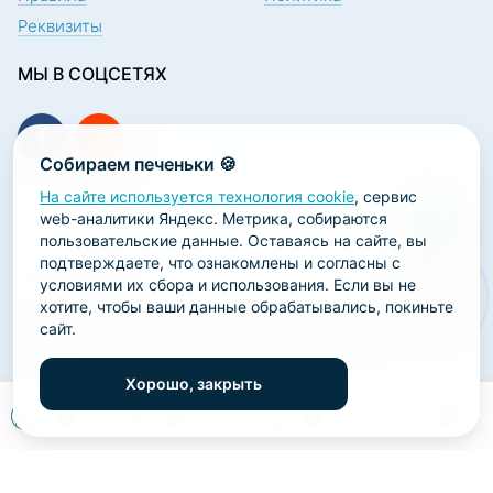
Реквизиты
МЫ В СОЦСЕТЯХ
Собираем печеньки 🍪
На сайте используется технология cookie
, сервис
ПОДПИСКА НА НОВОСТИ
web-аналитики Яндекс. Метрика, собираются
пользовательские данные. Оставаясь на сайте, вы
подтверждаете, что ознакомлены и согласны с
условиями их сбора и использования. Если вы не
хотите, чтобы ваши данные обрабатывались, покиньте
сайт.
2026 ООО «Научно-производственная лаборатория
«ОРТОДЕНТ»
Хорошо, закрыть
ГК Софт-Сервис
0
0
0
0