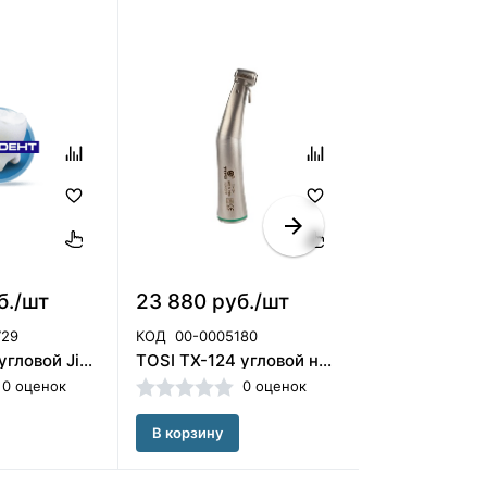
б./шт
23 880 руб./шт
8 709 руб.
729
КОД
00-0005180
КОД
00-00043
Наконечник угловой Jinme повышающий CA 1:5 classic/1:5 classic L, Jinme
TOSI ТХ-124 угловой наконечник имплантологический с фиброоптикой, 20:1 Tosi Foshan
0 оценок
0 оценок
В корзину
В корзину