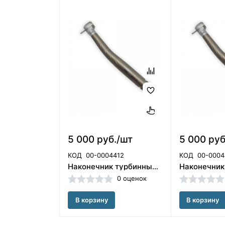
5 000 руб./шт
5 000 руб
КОД
00-0004412
КОД
00-0004
Наконечник турбинный CX308-A ортопедическая головка(40101854)
0 оценок
В корзину
В корзину