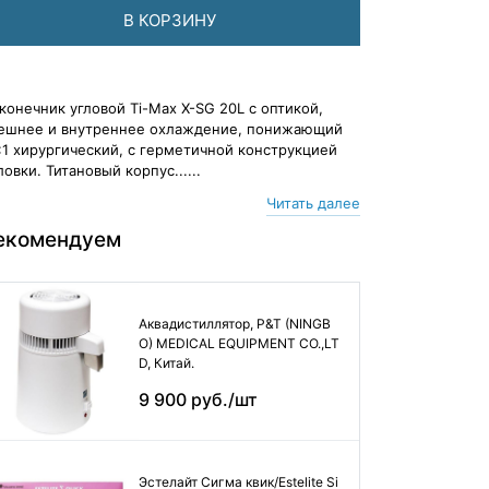
В КОРЗИНУ
конечник угловой Ti-Max X-SG 20L с оптикой,
ешнее и внутреннее охлаждение, понижающий
:1 хирургический, с герметичной конструкцией
ловки. Титановый корпус......
Читать далее
екомендуем
Аквадистиллятор, P&T (NINGB
O) MEDICAL EQUIPMENT CO.,LT
D, Китай.
9 900 руб./шт
Эстелайт Сигма квик/Estelite Si