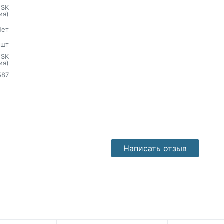
NSK
ия)
Нет
шт
NSK
ия)
587
Написать отзыв