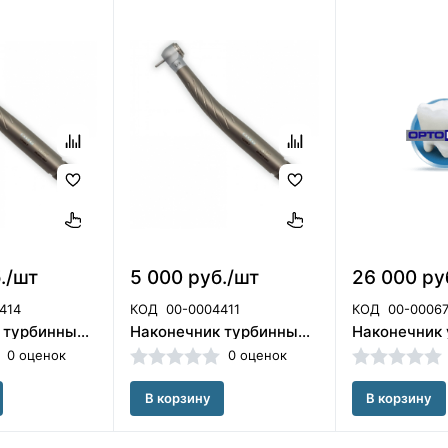
./шт
5 000 руб./шт
26 000 ру
414
КОД
00-0004411
КОД
00-0006
Наконечник турбинный CX308-H ортопедическая головка(40101856)
Наконечник турбинный CX308-A терапевтическая головка (40101853)
0 оценок
0 оценок
В корзину
В корзину