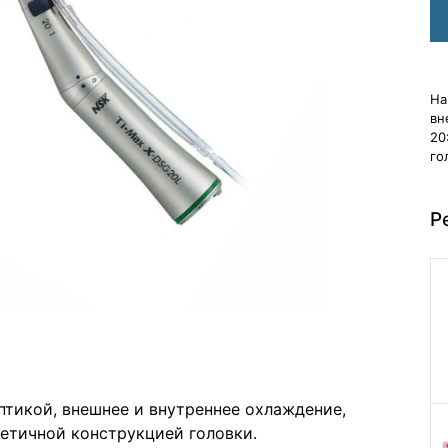
На
вн
20
го
Р
птикой, внешнее и внутреннее охлаждение,
етичной конструкцией головки.