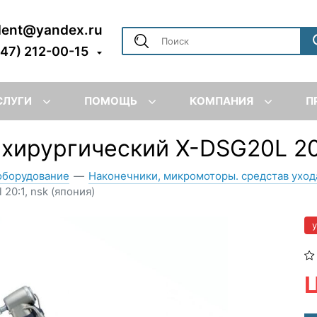
dent@yandex.ru
347) 212-00-15
СЛУГИ
ПОМОЩЬ
КОМПАНИЯ
П
хирургический X-DSG20L 20
оборудование
—
Наконечники, микромоторы. средстав уход
20:1, nsk (япония)
Ц