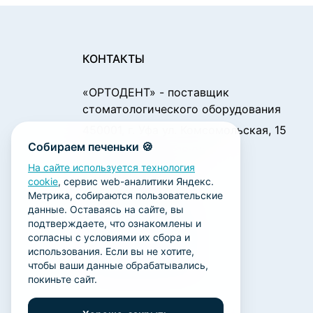
КОНТАКТЫ
«ОРТОДЕНТ»
- поставщик
стоматологического оборудования
450001, г. Уфа ул. Комсомольская, 15
Собираем печеньки 🍪
Пн. - Чт.: 09:00 - 18:00
Пт.: 09:00 - 17:00
На сайте используется технология
cookie
, сервис web-аналитики Яндекс.
Сб., Вс.: выходной
Метрика, собираются пользовательские
ortodent@yandex.ru
данные. Оставаясь на сайте, вы
подтверждаете, что ознакомлены и
+7 (347) 212-00-15
согласны с условиями их сбора и
+7 (347) 212-01-15
использования. Если вы не хотите,
чтобы ваши данные обрабатывались,
+7 (347) 223-21-12
покиньте сайт.