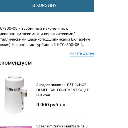
В КОРЗИНУ
С-300-05 - турбинный наконечник с
икционным зажимом и керамическими/
таллическими шарикоподшипниками ВХ-Тайфун
оссия) Наконечник турбинный НТС-300-05 (......
Читать далее
екомендуем
Аквадистиллятор, P&T (NINGB
O) MEDICAL EQUIPMENT CO.,LT
D, Китай.
9 900 руб./шт
Эстелайт Сигма квик/Estelite Si