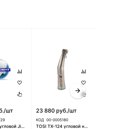
б./шт
23 880 руб./шт
8 709 руб.
729
КОД
00-0005180
КОД
00-00043
Наконечник угловой Jinme повышающий CA 1:5 classic/1:5 classic L, Jinme
TOSI ТХ-124 угловой наконечник имплантологический с фиброоптикой, 20:1 Tosi Foshan