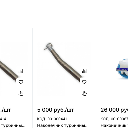
./шт
5 000 руб./шт
26 000 ру
414
КОД
00-0004411
КОД
00-0006
Наконечник турбинный CX308-H ортопедическая головка(40101856)
Наконечник турбинный CX308-A терапевтическая головка (40101853)