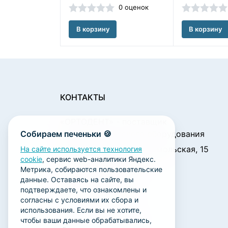
0 оценок
В корзину
В корзину
КОНТАКТЫ
«ОРТОДЕНТ»
- поставщик
Собираем печеньки 🍪
стоматологического оборудования
450001, г. Уфа ул. Комсомольская, 15
На сайте используется технология
cookie
, сервис web-аналитики Яндекс.
Пн. - Чт.: 09:00 - 18:00
Метрика, собираются пользовательские
Пт.: 09:00 - 17:00
данные. Оставаясь на сайте, вы
Сб., Вс.: выходной
подтверждаете, что ознакомлены и
согласны с условиями их сбора и
ortodent@yandex.ru
использования. Если вы не хотите,
+7 (347) 212-00-15
чтобы ваши данные обрабатывались,