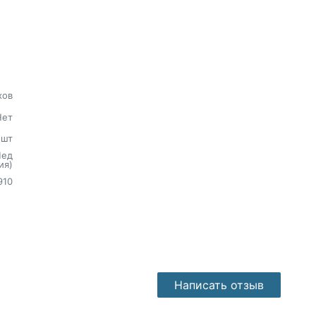
хов
Нет
шт
Мед
ия)
910
Написать отзыв