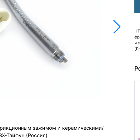
НТ
фр
ме
(Р
Р
 фрикционным зажимом и керамическими/
Х-Тайфун (Россия)