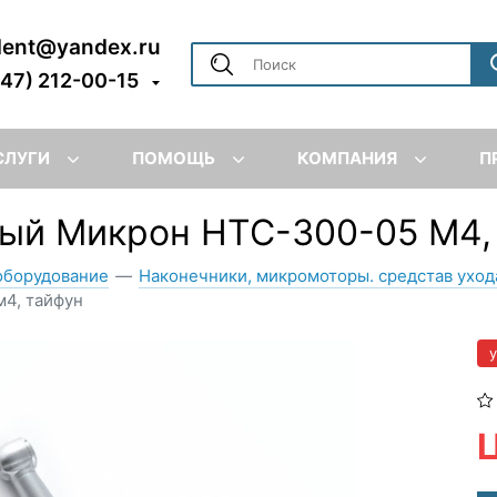
dent@yandex.ru
347) 212-00-15
СЛУГИ
ПОМОЩЬ
КОМПАНИЯ
П
ый Микрон НТС-300-05 М4,
оборудование
—
Наконечники, микромоторы. средстав уход
м4, тайфун
Ц