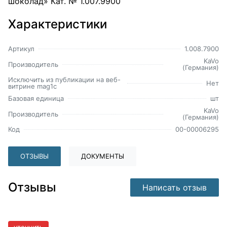
шоколад» Кат. № 1.007.9900
Характеристики
Артикул
1.008.7900
KaVo
Производитель
(Германия)
Исключить из публикации на веб-
Нет
витрине mag1c
Базовая единица
шт
KaVo
Производитель
(Германия)
Код
00-00006295
ОТЗЫВЫ
ДОКУМЕНТЫ
Отзывы
Написать отзыв