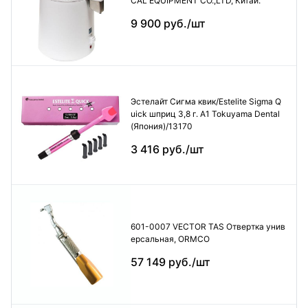
CAL EQUIPMENT CO.,LTD, Китай.
9 900 руб./шт
Эстелайт Сигма квик/Estelite Sigma Q
uick шприц 3,8 г. А1 Tokuyama Dental
(Япония)/13170
3 416 руб./шт
601-0007 VECTOR TAS Отвертка унив
ерсальная, ORMCO
57 149 руб./шт