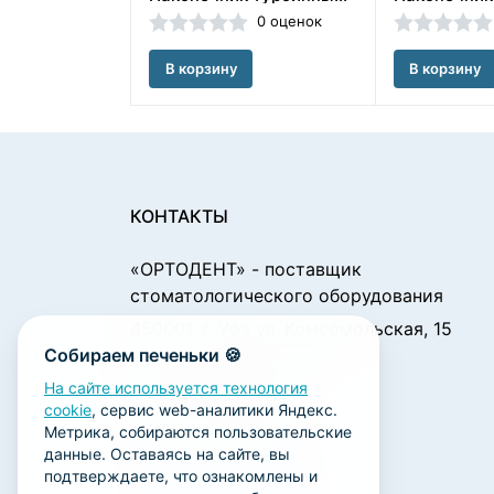
0 оценок
В корзину
В корзину
КОНТАКТЫ
«ОРТОДЕНТ»
- поставщик
стоматологического оборудования
450001, г. Уфа ул. Комсомольская, 15
Собираем печеньки 🍪
Пн. - Чт.: 09:00 - 18:00
Пт.: 09:00 - 17:00
На сайте используется технология
cookie
, сервис web-аналитики Яндекс.
Сб., Вс.: выходной
Метрика, собираются пользовательские
ortodent@yandex.ru
данные. Оставаясь на сайте, вы
подтверждаете, что ознакомлены и
+7 (347) 212-00-15