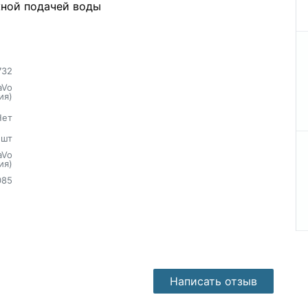
жной подачей воды
732
aVo
ия)
Нет
шт
aVo
ия)
085
Написать отзыв