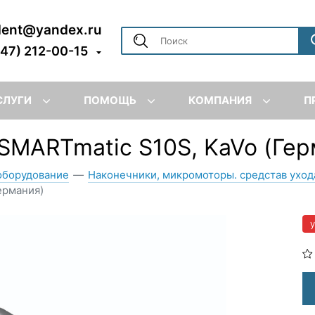
dent@yandex.ru
347) 212-00-15
СЛУГИ
ПОМОЩЬ
КОМПАНИЯ
П
SMARTmatic S10S, KaVo (Гер
оборудование
—
Наконечники, микромоторы. средстав уход
ермания)