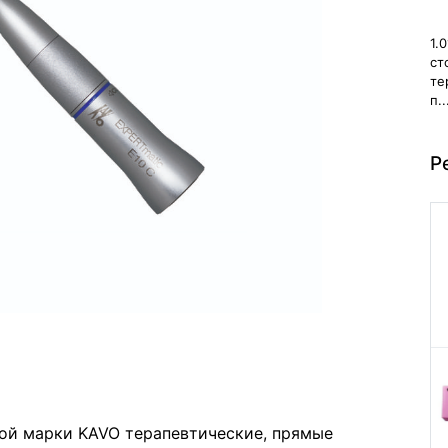
1.
ст
те
п..
Р
ой марки KAVO терапевтические, прямые