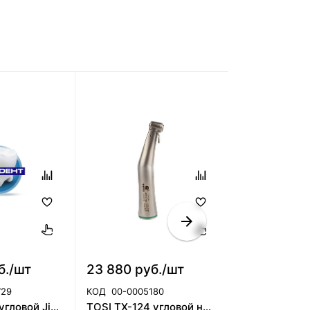
б./шт
23 880 руб./шт
8 709 руб.
729
КОД
00-0005180
КОД
00-00043
Наконечник угловой Jinme повышающий CA 1:5 classic/1:5 classic L, Jinme
TOSI ТХ-124 угловой наконечник имплантологический с фиброоптикой, 20:1 Tosi Foshan