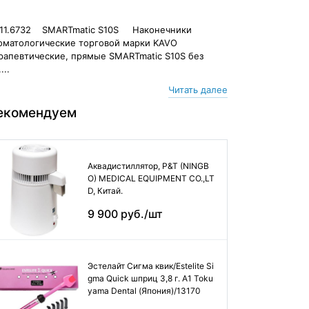
011.6732 SMARTmatic S10S Наконечники
оматологические торговой марки KAVO
рапевтические, прямые SMARTmatic S10S без
....
Читать далее
екомендуем
Аквадистиллятор, P&T (NINGB
O) MEDICAL EQUIPMENT CO.,LT
D, Китай.
9 900 руб./шт
Эстелайт Сигма квик/Estelite Si
gma Quick шприц 3,8 г. А1 Toku
yama Dental (Япония)/13170