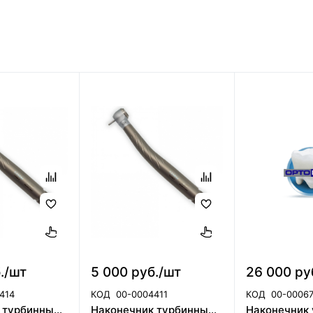
./шт
5 000 руб./шт
26 000 ру
414
КОД
00-0004411
КОД
00-0006
Наконечник турбинный CX308-H ортопедическая головка(40101856)
Наконечник турбинный CX308-A терапевтическая головка (40101853)