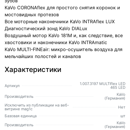
зубов
KaVo CORONAflex для простого снятия коронок и
мостовидных протезов
Все моторные наконечники KaVo INTRAflex LUX
Диагностический зонд KaVo DIALux
Воздушный мотор KaVo 181M и, как следствие, все
хвостовики и наконечники KaVo INTRAmatic
KaVo MULTI-FINEair: микро-осушитель воздуха для
мельчайших полостей и каналов
Характеристики
1.007.3197 MULTIflex LED
Артикул
465 LED
KaVo
Производитель
(Германия)
Исключить из публикации на веб-
Нет
витрине mag1c
Базовая единица
шт
KaVo
Производитель
(Германия)