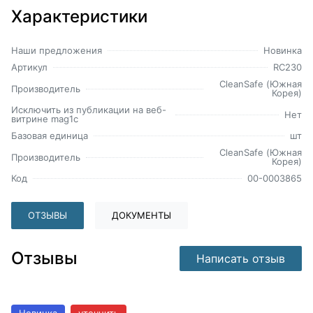
Характеристики
Наши предложения
Новинка
Артикул
RC230
CleanSafe (Южная
Производитель
Корея)
Исключить из публикации на веб-
Нет
витрине mag1c
Базовая единица
шт
CleanSafe (Южная
Производитель
Корея)
Код
00-0003865
ОТЗЫВЫ
ДОКУМЕНТЫ
Отзывы
Написать отзыв