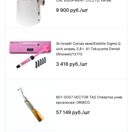
CAL EQUIPMENT CO.,LTD, Китай.
9 900 руб./шт
Эстелайт Сигма квик/Estelite Sigma Q
uick шприц 3,8 г. А1 Tokuyama Dental
(Япония)/13170
3 416 руб./шт
601-0007 VECTOR TAS Отвертка унив
ерсальная, ORMCO
57 149 руб./шт