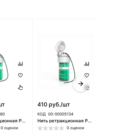
шт
410 руб./шт
1 500 руб.
190
КОД
00-00005134
КОД
00-00035
Нить ретракционная РЕТРИКС Эпи № 2 с эпинефрином, Северная фабрика (Россия)/5368
Нить ретракционная РЕТРИКС Эпи № 0 с эпинефрином, Северная фабрика (Россия)
0 оценок
0 оценок