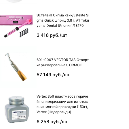
Эстелайт Сигма квик/Estelite Si
gma Quick шприц 3,8 г. А1 Toku
yama Dental (Япония)/13170
3 416 руб./шт
601-0007 VECTOR TAS Отверт
ка универсальная, ORMCO
57 149 руб./шт
Vertex Soft пластмасса горяче
й полимеризации для изготовл
ения мягкой прокладки (150г),
Vertex (Нидерланды)
6 258 руб./шт