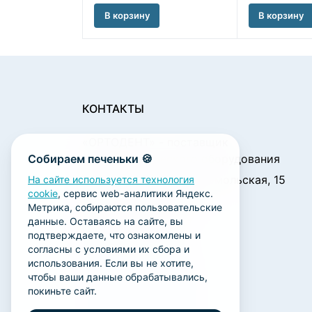
В корзину
В корзину
КОНТАКТЫ
«ОРТОДЕНТ»
- поставщик
Собираем печеньки 🍪
стоматологического оборудования
450001, г. Уфа ул. Комсомольская, 15
На сайте используется технология
cookie
, сервис web-аналитики Яндекс.
Пн. - Чт.: 09:00 - 18:00
Метрика, собираются пользовательские
Пт.: 09:00 - 17:00
данные. Оставаясь на сайте, вы
Сб., Вс.: выходной
подтверждаете, что ознакомлены и
согласны с условиями их сбора и
ortodent@yandex.ru
использования. Если вы не хотите,
+7 (347) 212-00-15
чтобы ваши данные обрабатывались,
покиньте сайт.
+7 (347) 212-01-15