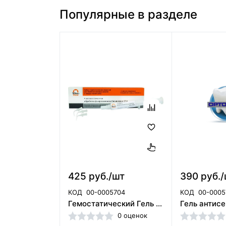
Популярные в разделе
425 руб./шт
390 руб.
КОД
00-0005704
КОД
00-0005
Гемостатический Гель (1 шпр*5 мл) для ретракции десны Технодент 001-41-005
0 оценок