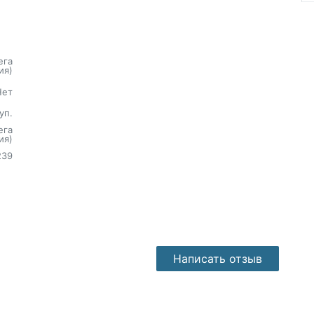
ега
ия)
Нет
уп.
ега
ия)
239
Написать отзыв