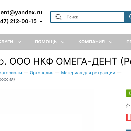
dent@yandex.ru
347) 212-00-15
СЛУГИ
ПОМОЩЬ
КОМПАНИЯ
П
пр. ООО НКФ ОМЕГА-ДЕНТ (Р
материалы
—
Ортопедия
—
Материал для ретракции
—
россия)
Ц