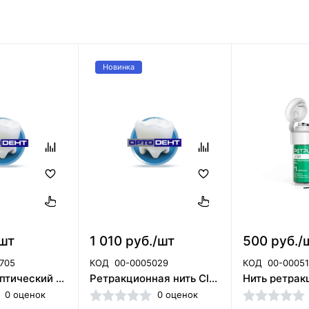
Новинка
/шт
1 010 руб./шт
500 руб./
705
КОД
00-0005029
КОД
00-0005
Гель антисептический - хлоргексидина биглюконат 2% - 5 мл. / ТехноДент 024-04-005
Ретракционная нить CleanSafe № 00 c пропиткой (Южная Корея)
0 оценок
0 оценок