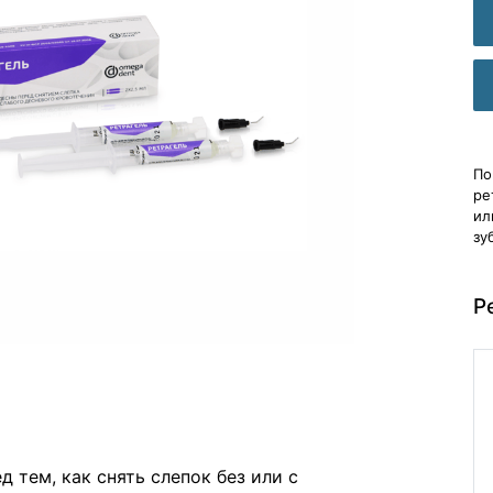
По
ре
ил
зу
Р
 тем, как снять слепок без или с