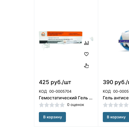
425 руб./шт
390 руб.
КОД
00-0005704
КОД
00-0005
Гемостатический Гель (1 шпр*5 мл) для ретракции десны Технодент 001-41-005
0 оценок
В корзину
В корзину