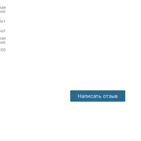
ная
ия)
Нет
шт
ная
ия)
200
Написать отзыв