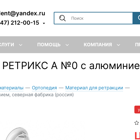
dent@yandex.ru
347) 212-00-15
СЛУГИ
ПОМОЩЬ
КОМПАНИЯ
П
я РЕТРИКС А №0 с алюминие
материалы
—
Ортопедия
—
Материал для ретракции
—
ием, северная фабрика (россия)
Ц