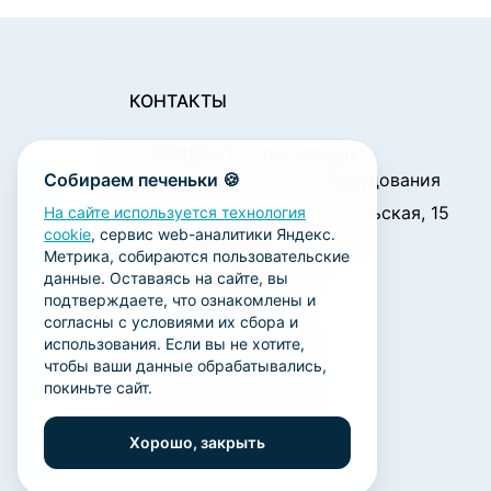
КОНТАКТЫ
«ОРТОДЕНТ»
- поставщик
Собираем печеньки 🍪
стоматологического оборудования
450001, г. Уфа ул. Комсомольская, 15
На сайте используется технология
cookie
, сервис web-аналитики Яндекс.
Пн. - Чт.: 09:00 - 18:00
Метрика, собираются пользовательские
Пт.: 09:00 - 17:00
данные. Оставаясь на сайте, вы
Сб., Вс.: выходной
подтверждаете, что ознакомлены и
согласны с условиями их сбора и
ortodent@yandex.ru
использования. Если вы не хотите,
+7 (347) 212-00-15
чтобы ваши данные обрабатывались,
покиньте сайт.
+7 (347) 212-01-15
+7 (347) 223-21-12
Хорошо, закрыть