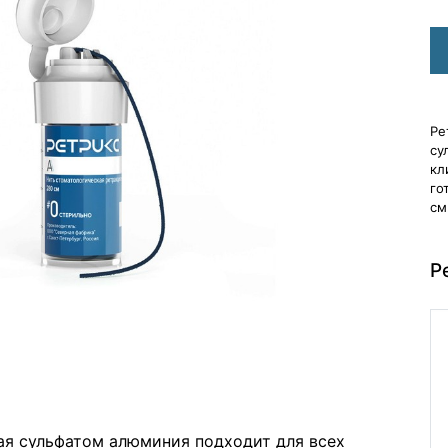
Ре
су
кл
го
см.
Р
ая сульфатом алюминия подходит для всех