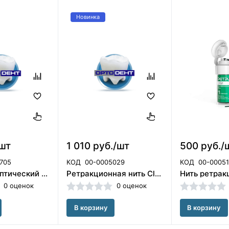
Новинка
/шт
1 010 руб./шт
500 руб./
705
КОД
00-0005029
КОД
00-0005
Гель антисептический - хлоргексидина биглюконат 2% - 5 мл. / ТехноДент 024-04-005
Ретракционная нить CleanSafe № 00 c пропиткой (Южная Корея)
0 оценок
0 оценок
В корзину
В корзину