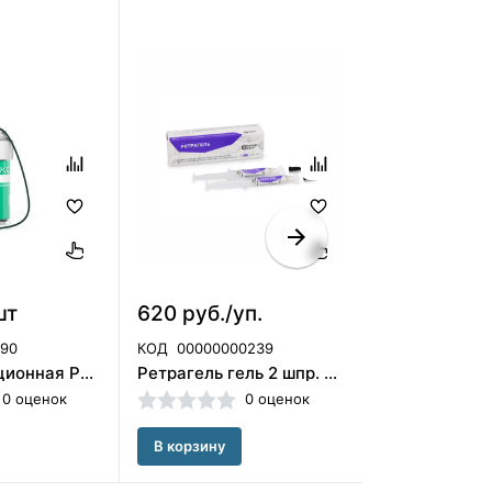
шт
620 руб./уп.
410 руб./ш
190
КОД
00000000239
КОД
00-00005
Нить ретракционная РЕТРИКС Эпи № 2 с эпинефрином, Северная фабрика (Россия)/5368
Ретрагель гель 2 шпр. ООО НКФ ОМЕГА-ДЕНТ (Россия)
0 оценок
0 оценок
В корзину
В корзину