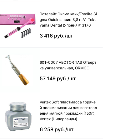
Эстелайт Сигма квик/Estelite Si
gma Quick шприц 3,8 г. А1 Toku
yama Dental (Япония)/13170
3 416 руб./шт
601-0007 VECTOR TAS Отверт
ка универсальная, ORMCO
57 149 руб./шт
Vertex Soft пластмасса горяче
й полимеризации для изготовл
ения мягкой прокладки (150г),
Vertex (Нидерланды)
6 258 руб./шт