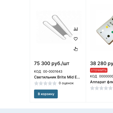
75 300 руб./шт
38 280 ру
УТОЧНИТЬ
КОД
00-0001643
КОД
000000
Светильник Brite Mid E155EL / Brite BR40 D-TEC (Швеция)
0 оценок
В корзину