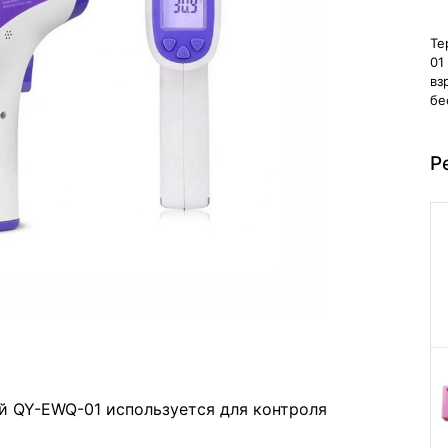
Те
01
вз
бе
Р
 QY-EWQ-01 используется для контроля