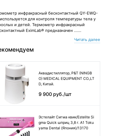
рмометр инфракрасный бесконтактный QY-EWQ-
 используется для контроля температуры тела у
рослых и детей. Термометр инфракрасный
сконтактный EximLab® предназначен ......
Читать далее
екомендуем
Аквадистиллятор, P&T (NINGB
O) MEDICAL EQUIPMENT CO.,LT
D, Китай.
9 900 руб./шт
Эстелайт Сигма квик/Estelite Si
gma Quick шприц 3,8 г. А1 Toku
yama Dental (Япония)/13170