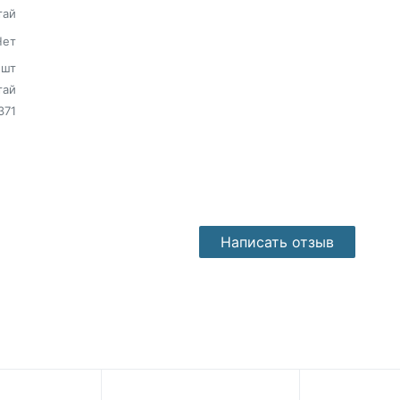
тай
Нет
шт
тай
371
Написать отзыв