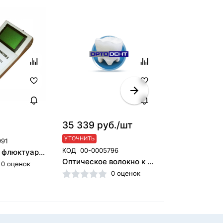
35 339 руб./шт
63 000 руб
УТОЧНИТЬ
УТОЧНИТЬ
991
КОД
00-0005796
КОД
00-00043
Аппарат для флюктуаризации "АСБ-2М" по ТУ 9444-001-18614665-2006
Оптическое волокно к лазерам H1 / MER G-15
0 оценок
0 оценок