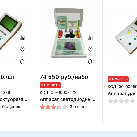
б./шт
74 550 руб./набо
УТОЧНИТЬ
УТОЧНИТЬ
КОД
00-0005
04336
КОД
00-00008122
Аппарат флюктуоризации, амплипульсотерапии АФТ-СИ-01 ООО "МикроМед" (Воронеж)
Аппарат светодиодный АФС Полироник (Россия)
0 оценок
3 оценок