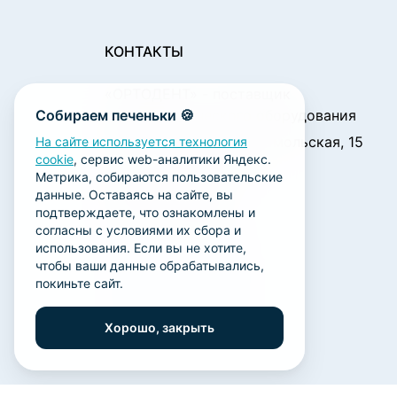
КОНТАКТЫ
«ОРТОДЕНТ»
- поставщик
Собираем печеньки 🍪
стоматологического оборудования
450001, г. Уфа ул. Комсомольская, 15
На сайте используется технология
cookie
, сервис web-аналитики Яндекс.
Пн. - Чт.: 09:00 - 18:00
Метрика, собираются пользовательские
Пт.: 09:00 - 17:00
данные. Оставаясь на сайте, вы
Сб., Вс.: выходной
подтверждаете, что ознакомлены и
согласны с условиями их сбора и
ortodent@yandex.ru
использования. Если вы не хотите,
+7 (347) 212-00-15
чтобы ваши данные обрабатывались,
покиньте сайт.
+7 (347) 212-01-15
+7 (347) 223-21-12
Хорошо, закрыть