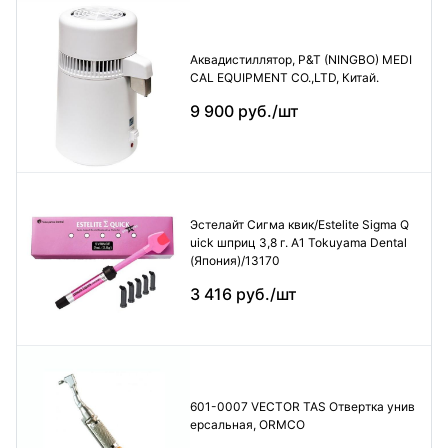
Аквадистиллятор, P&T (NINGBO) MEDI
CAL EQUIPMENT CO.,LTD, Китай.
9 900 руб./шт
Эстелайт Сигма квик/Estelite Sigma Q
uick шприц 3,8 г. А1 Tokuyama Dental
(Япония)/13170
3 416 руб./шт
601-0007 VECTOR TAS Отвертка унив
ерсальная, ORMCO