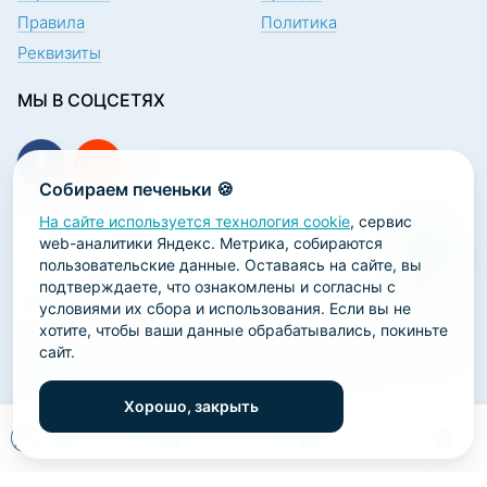
Правила
Политика
Реквизиты
МЫ В СОЦСЕТЯХ
Собираем печеньки 🍪
На сайте используется технология cookie
, сервис
ПОДПИСКА НА НОВОСТИ
web-аналитики Яндекс. Метрика, собираются
пользовательские данные. Оставаясь на сайте, вы
подтверждаете, что ознакомлены и согласны с
условиями их сбора и использования. Если вы не
хотите, чтобы ваши данные обрабатывались, покиньте
сайт.
2026 ООО «Научно-производственная лаборатория
«ОРТОДЕНТ»
Хорошо, закрыть
ГК Софт-Сервис
0
0
0
0