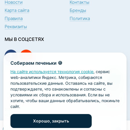
Новости
Контакты
Карта сайта
Бренды
Правила
Политика
Реквизиты
МЫ В СОЦСЕТЯХ
Собираем печеньки 🍪
На сайте используется технология cookie
, сервис
ПОДПИСКА НА НОВОСТИ
web-аналитики Яндекс. Метрика, собираются
пользовательские данные. Оставаясь на сайте, вы
подтверждаете, что ознакомлены и согласны с
условиями их сбора и использования. Если вы не
хотите, чтобы ваши данные обрабатывались, покиньте
сайт.
2026 ООО «Научно-производственная лаборатория
«ОРТОДЕНТ»
Хорошо, закрыть
ГК Софт-Сервис
0
0
0
0