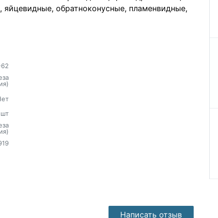
, яйцевидные, обратноконусные, пламенвидные,
-62
еза
ия)
Нет
шт
еза
ия)
919
Написать отзыв