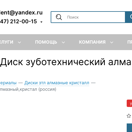
dent@yandex.ru
347) 212-00-15
СЛУГИ
ПОМОЩЬ
КОМПАНИЯ
П
2 Диск зуботехнический алм
териалы
—
Диски зтл алмазные кристалл
—
алмазный,кристал (россия)