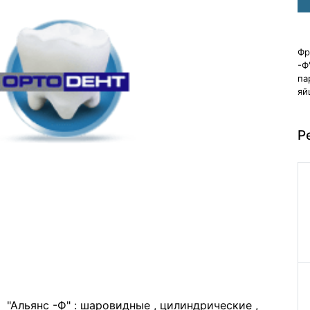
Фр
-Ф
па
яй
Р
"Альянс -Ф" : шаровидные , цилиндрические ,