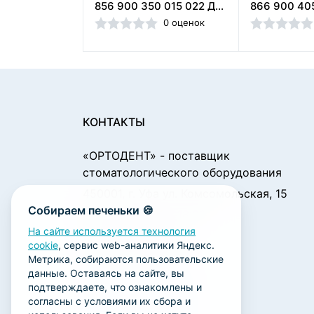
856 900 350 015 022 Диск зуботехнический алмазный,Кристал (Россия)
0 оценок
КОНТАКТЫ
«ОРТОДЕНТ»
- поставщик
стоматологического оборудования
450001, г. Уфа ул. Комсомольская, 15
Собираем печеньки 🍪
Пн. - Чт.: 09:00 - 18:00
Пт.: 09:00 - 17:00
На сайте используется технология
cookie
, сервис web-аналитики Яндекс.
Сб., Вс.: выходной
Метрика, собираются пользовательские
ortodent@yandex.ru
данные. Оставаясь на сайте, вы
подтверждаете, что ознакомлены и
+7 (347) 212-00-15
согласны с условиями их сбора и
+7 (347) 212-01-15