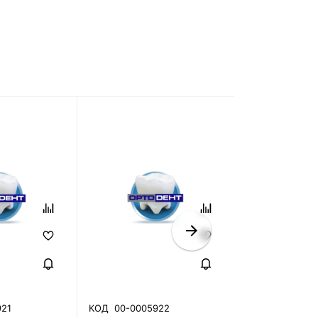
921
КОД
00-0005922
КОД
00-00059