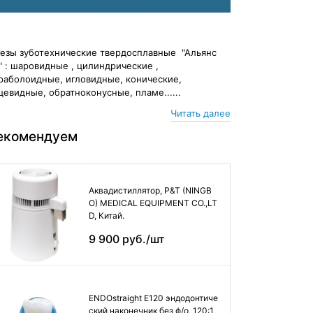
езы зуботехнические твердосплавные "Альянс
" : шаровидные , цилиндрические ,
раболоидные, игловидные, конические,
цевидные, обратноконусные, пламе......
Читать далее
екомендуем
Аквадистиллятор, P&T (NINGB
O) MEDICAL EQUIPMENT CO.,LT
D, Китай.
9 900 руб./шт
ENDOstraight E120 эндодонтиче
ский наконечник без ф/о, 120:1