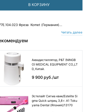
В КОРЗИНУ
77Е.104.023 Фреза Komet (Германия)...
Читать далее
екомендуем
Аквадистиллятор, P&T (NINGB
O) MEDICAL EQUIPMENT CO.,LT
D, Китай.
9 900 руб./шт
Эстелайт Сигма квик/Estelite Si
gma Quick шприц 3,8 г. А1 Toku
yama Dental (Япония)/13170