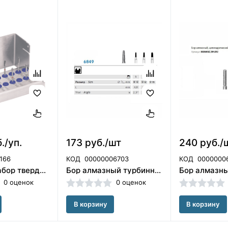
./уп.
173 руб./шт
240 руб./
166
КОД
00000006703
КОД
0000000
4656.310 Набор твердосплавных финиров для обработки титановых имплантов Комет
Бор алмазный турбинный 6849 016 Komet (Германия)
0 оценок
0 оценок
В корзину
В корзину