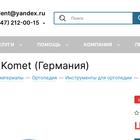
dent@yandex.ru
347) 212-00-15
СЛУГИ
ПОМОЩЬ
КОМПАНИЯ
П
 Komet (Германия)
материалы
—
Ортопедия
—
Инструменты для ортопедии
—
Ц