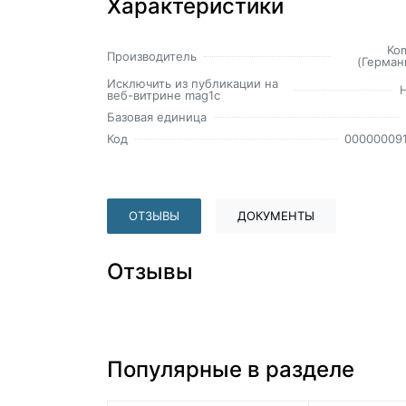
Характеристики
Ko
Производитель
(Герман
Исключить из публикации на
веб-витрине mag1c
Базовая единица
Код
00000009
ОТЗЫВЫ
ДОКУМЕНТЫ
Отзывы
Популярные в разделе