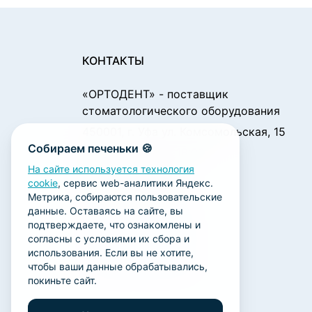
КОНТАКТЫ
«ОРТОДЕНТ»
- поставщик
стоматологического оборудования
450001, г. Уфа ул. Комсомольская, 15
Собираем печеньки 🍪
Пн. - Чт.: 09:00 - 18:00
Пт.: 09:00 - 17:00
На сайте используется технология
cookie
, сервис web-аналитики Яндекс.
Сб., Вс.: выходной
Метрика, собираются пользовательские
ortodent@yandex.ru
данные. Оставаясь на сайте, вы
подтверждаете, что ознакомлены и
+7 (347) 212-00-15
согласны с условиями их сбора и
+7 (347) 212-01-15
использования. Если вы не хотите,
чтобы ваши данные обрабатывались,
+7 (347) 223-21-12
покиньте сайт.