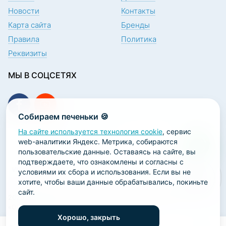
Новости
Контакты
Карта сайта
Бренды
Правила
Политика
Реквизиты
МЫ В СОЦСЕТЯХ
Собираем печеньки 🍪
На сайте используется технология cookie
, сервис
ПОДПИСКА НА НОВОСТИ
web-аналитики Яндекс. Метрика, собираются
пользовательские данные. Оставаясь на сайте, вы
подтверждаете, что ознакомлены и согласны с
условиями их сбора и использования. Если вы не
хотите, чтобы ваши данные обрабатывались, покиньте
сайт.
2026 ООО «Научно-производственная лаборатория
«ОРТОДЕНТ»
Хорошо, закрыть
ГК Софт-Сервис