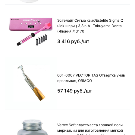
Эстелайт Сигма квик/Estelite Sigma Q
uick шприц 3,8 г. А1 Tokuyama Dental
(Япония)/13170
3 416 руб./шт
601-0007 VECTOR TAS Отвертка унив
ерсальная, ORMCO
57 149 руб./шт
Vertex Soft пластмасса горячей поли
меризации для изготовления мягкой