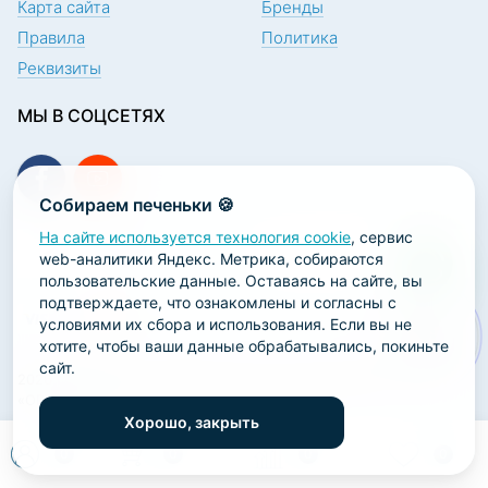
Карта сайта
Бренды
Правила
Политика
Реквизиты
МЫ В СОЦСЕТЯХ
Собираем печеньки 🍪
На сайте используется технология cookie
, сервис
ПОДПИСКА НА НОВОСТИ
web-аналитики Яндекс. Метрика, собираются
пользовательские данные. Оставаясь на сайте, вы
подтверждаете, что ознакомлены и согласны с
условиями их сбора и использования. Если вы не
хотите, чтобы ваши данные обрабатывались, покиньте
сайт.
2026 ООО «Научно-производственная лаборатория
«ОРТОДЕНТ»
Хорошо, закрыть
ГК Софт-Сервис
0
0
0
0