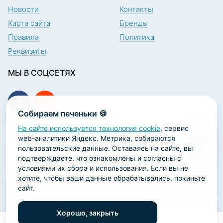
Новости
Контакты
Карта сайта
Бренды
Правила
Политика
Реквизиты
МЫ В СОЦСЕТЯХ
Собираем печеньки 🍪
На сайте используется технология cookie
, сервис
ПОДПИСКА НА НОВОСТИ
web-аналитики Яндекс. Метрика, собираются
пользовательские данные. Оставаясь на сайте, вы
подтверждаете, что ознакомлены и согласны с
условиями их сбора и использования. Если вы не
хотите, чтобы ваши данные обрабатывались, покиньте
сайт.
2026 ООО «Научно-производственная лаборатория
«ОРТОДЕНТ»
Хорошо, закрыть
ГК Софт-Сервис