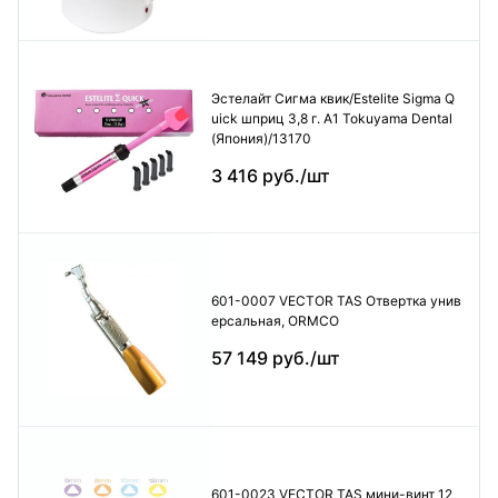
Эстелайт Сигма квик/Estelite Sigma Q
uick шприц 3,8 г. А1 Tokuyama Dental
(Япония)/13170
3 416 руб./шт
601-0007 VECTOR TAS Отвертка унив
ерсальная, ORMCO
57 149 руб./шт
601-0023 VECTOR TAS мини-винт 12