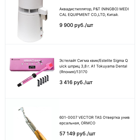
Аквадистиллятор, P&T (NINGBO) MEDI
CAL EQUIPMENT CO.,LTD, Китай.
9 900 руб./шт
Эстелайт Сигма квик/Estelite Sigma Q
uick шприц 3,8 г. А1 Tokuyama Dental
(Япония)/13170
3 416 руб./шт
601-0007 VECTOR TAS Отвертка унив
ерсальная, ORMCO
57 149 руб./шт