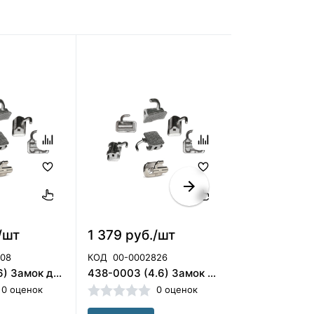
/шт
1 379 руб./шт
991 руб./ш
108
КОД
00-0002826
КОД
00-00028
449-1011 (2.6) Замок для наклейки Titanium Damon, ORMCO
438-0003 (4.6) Замок накл. 022 НЧ прав. 1М Andrews, ORMCO
0 оценок
0 оценок