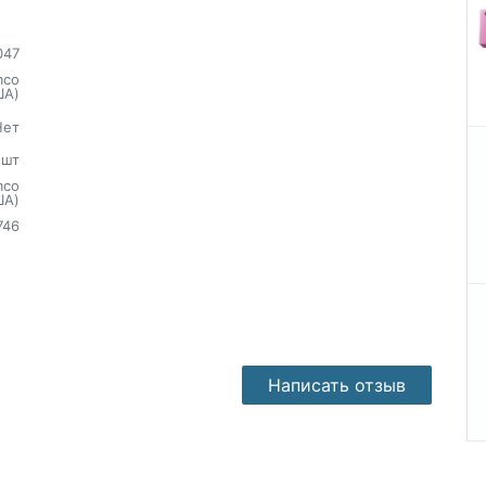
047
mco
ША)
Нет
шт
mco
ША)
746
Написать отзыв