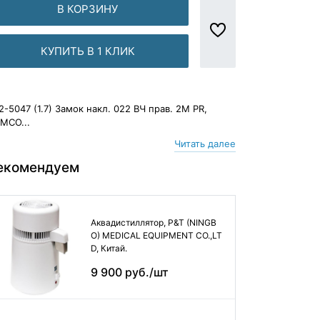
В КОРЗИНУ
КУПИТЬ В 1 КЛИК
2-5047 (1.7) Замок накл. 022 ВЧ прав. 2М PR,
MCO...
Читать далее
екомендуем
Аквадистиллятор, P&T (NINGB
O) MEDICAL EQUIPMENT CO.,LT
D, Китай.
9 900 руб./шт