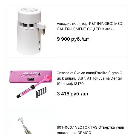
Аквадистиллятор, P&T (NINGBO) MEDI
CAL EQUIPMENT CO.,LTD, Китай.
9 900 руб./шт
Эстелайт Сигма квик/Estelite Sigma Q
uick шприц 3,8 г. А1 Tokuyama Dental
(Япония)/13170
3 416 руб./шт
601-0007 VECTOR TAS Отвертка унив
ерсальная, ORMCO