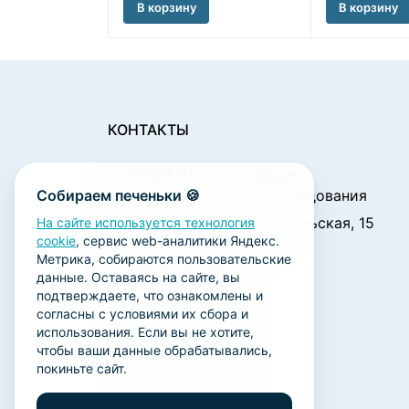
В корзину
В корзину
КОНТАКТЫ
«ОРТОДЕНТ»
- поставщик
Собираем печеньки 🍪
стоматологического оборудования
450001, г. Уфа ул. Комсомольская, 15
На сайте используется технология
cookie
, сервис web-аналитики Яндекс.
Пн. - Чт.: 09:00 - 18:00
Метрика, собираются пользовательские
Пт.: 09:00 - 17:00
данные. Оставаясь на сайте, вы
Сб., Вс.: выходной
подтверждаете, что ознакомлены и
согласны с условиями их сбора и
ortodent@yandex.ru
использования. Если вы не хотите,
+7 (347) 212-00-15
чтобы ваши данные обрабатывались,
покиньте сайт.
+7 (347) 212-01-15
+7 (347) 223-21-12