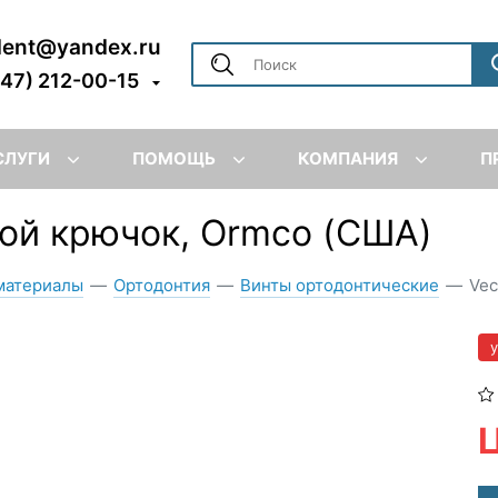
dent@yandex.ru
347) 212-00-15
СЛУГИ
ПОМОЩЬ
КОМПАНИЯ
П
ой крючок, Ormco (США)
материалы
—
Ортодонтия
—
Винты ортодонтические
—
Vec
Ц