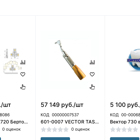
./шт
57 149 руб./шт
5 100 руб
8086
КОД
00000007537
КОД
00-0006
Винт Vector 720 Бертони 3-х мерный. Scheu Dental, Германия/2530
601-0007 VECTOR TAS Отвертка универсальная, ORMCO
0 оценок
0 оценок