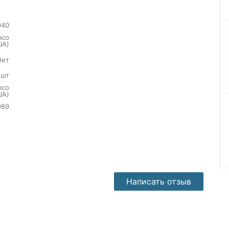
040
mco
ША)
Нет
шт
mco
ША)
989
Написать отзыв