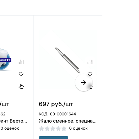
./шт
697 руб./шт
680 руб./
862
КОД
00-00001644
КОД
00-00003
Вектор 730 винт Бертони 3-х мерный (Германия)/2532-20
Жало сменное, специальное 1,5 мм Конмет (Россия)
0 оценок
0 оценок