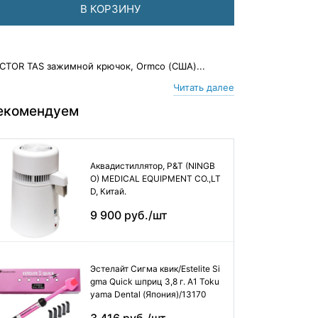
В КОРЗИНУ
CTOR TAS зажимной крючок, Ormco (США)...
Читать далее
екомендуем
Аквадистиллятор, P&T (NINGB
O) MEDICAL EQUIPMENT CO.,LT
D, Китай.
9 900 руб./шт
Эстелайт Сигма квик/Estelite Si
gma Quick шприц 3,8 г. А1 Toku
yama Dental (Япония)/13170