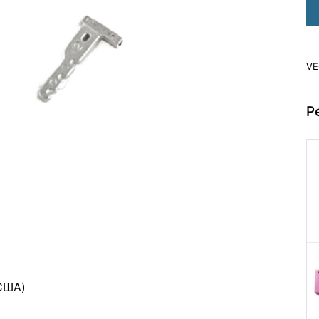
VE
Р
США)