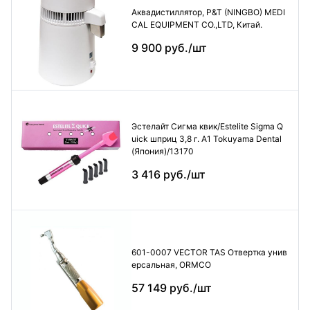
Аквадистиллятор, P&T (NINGBO) MEDI
CAL EQUIPMENT CO.,LTD, Китай.
9 900 руб./шт
Эстелайт Сигма квик/Estelite Sigma Q
uick шприц 3,8 г. А1 Tokuyama Dental
(Япония)/13170
3 416 руб./шт
601-0007 VECTOR TAS Отвертка унив
ерсальная, ORMCO
57 149 руб./шт