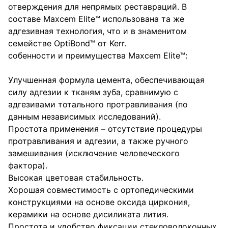
отверждения для непрямых реставраций. В
составе Maxcem Elite™ использована та же
адгезивная технология, что и в знаменитом
семействе OptiBond™ от Kerr.
собенности и преимущества Maxcem Elite™:
Улучшенная формула цемента, обеспечивающая
силу адгезии к тканям зуба, сравнимую с
адгезивами тотального протравливания (по
данным независимых исследований).
Простота применения – отсутствие процедуры
протравливания и адгезии, а также ручного
замешивания (исключение человеческого
фактора).
Высокая цветовая стабильность.
Хорошая совместимость с ортопедическими
конструкциями на основе оксида циркония,
керамики на основе дисиликата лития.
Простота и удобство фиксации стекловолоконных