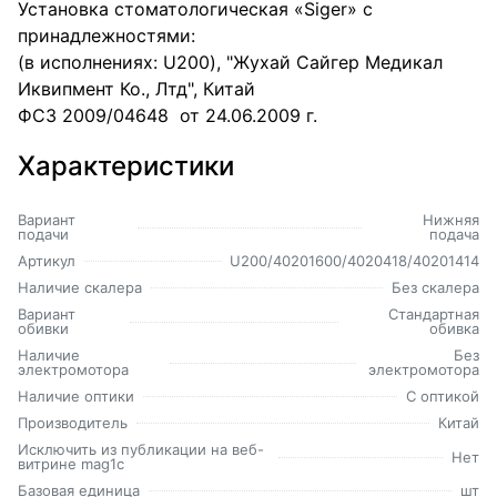
Установка стоматологическая «Siger» с
принадлежностями:
(в исполнениях: U200), "Жухай Сайгер Медикал
Иквипмент Ко., Лтд", Китай
ФСЗ 2009/04648 от 24.06.2009 г.
Характеристики
Вариант
Нижняя
подачи
подача
Артикул
U200/40201600/4020418/40201414
Наличие скалера
Без скалера
Вариант
Стандартная
обивки
обивка
Наличие
Без
электромотора
электромотора
Наличие оптики
С оптикой
Производитель
Китай
Исключить из публикации на веб-
Нет
витрине mag1c
Базовая единица
шт