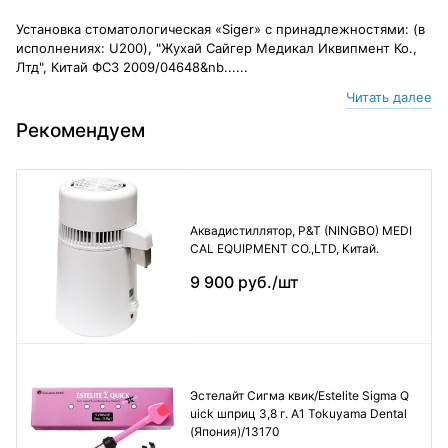
Установка стоматологическая «Siger» с принадлежностями: (в
исполнениях: U200), "Жухай Сайгер Медикал Иквипмент Ко.,
Лтд", Китай ФСЗ 2009/04648&nb......
Читать далее
Рекомендуем
Аквадистиллятор, P&T (NINGBO) MEDI
CAL EQUIPMENT CO.,LTD, Китай.
9 900 руб./шт
Эстелайт Сигма квик/Estelite Sigma Q
uick шприц 3,8 г. А1 Tokuyama Dental
(Япония)/13170