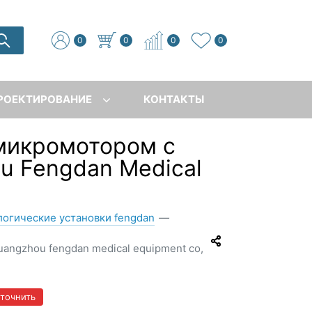
0
0
0
0
РОЕКТИРОВАНИЕ
КОНТАКТЫ
 микромотором с
u Fengdan Medical
огические установки fengdan
—
uangzhou fengdan medical equipment co,
уточнить