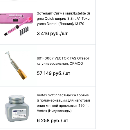
Эстелайт Сигма квик/Estelite Si
gma Quick шприц 3,8 г. А1 Toku
yama Dental (Япония)/13170
3 416 руб./шт
601-0007 VECTOR TAS Отверт
ка универсальная, ORMCO
57 149 руб./шт
Vertex Soft пластмасса горяче
й полимеризации для изготовл
ения мягкой прокладки (150г),
Vertex (Нидерланды)
6 258 руб./шт