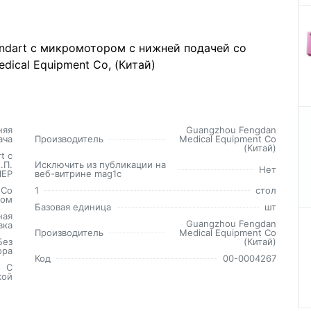
ndart с микромотором с нижней подачей со
dical Equipment Co, (Китай)
няя
Guangzhou Fengdan
ача
Производитель
Medical Equipment Co
(Китай)
t с
.П.
Исключить из публикации на
Нет
ЛЕР
веб-витрине mag1c
Со
1
стол
ром
Базовая единица
шт
ная
Guangzhou Fengdan
вка
Производитель
Medical Equipment Co
Без
(Китай)
ора
Код
00-0004267
С
кой