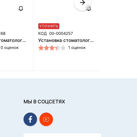
УТОЧНИТЬ
УТОЧНИТЬ
268
КОД
00-0004257
КОД
00-00042
Установка стоматологическая BZ637 Standart с верхней подачей со скалером, 2 стула, Guangzhou Fengdan Medical Equipment Co, (Китай)
Установка стоматологическая BZ637 Luxury с микромотором с верхней подачей со скалером с улучшенной обивкой, 2 стула, Guangzhou Fengdan Medical Equipment Co, (Китай)
0 оценок
1 оценок
МЫ В СОЦСЕТЯХ