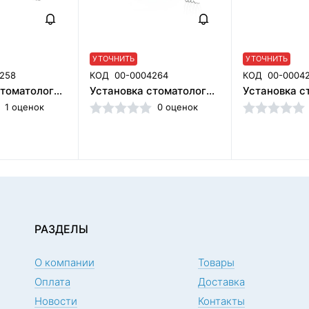
УТОЧНИТЬ
УТОЧНИТЬ
258
КОД
00-0004264
КОД
00-0004
Установка стоматологическая BZ637 Luxury с микромотором с нижней подачей со скалером с улучшенной обивкой,2 стула, Guangzhou Fengdan Medical Equipment Co., (Китай)
Установка стоматологическая BZ638 plus с микромотором с боковой нижней подачей со скалером с мягкой обивкой, 2 стула, Guangzhou Fengdan Medical Equipment Co, (Китай)
1 оценок
0 оценок
РАЗДЕЛЫ
О компании
Товары
Оплата
Доставка
Новости
Контакты