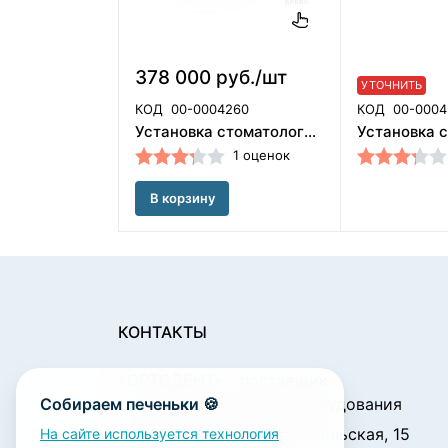
378 000 руб./шт
УТОЧНИТЬ
КОД
00-0004260
КОД
00-0004
Установка стоматологическая BZ636 compact с нижней подачей со скалером, 2 стула, Guangzhou Fengdan Medical Equipment Co., (Китай)
1 оценок
В корзину
КОНТАКТЫ
«ОРТОДЕНТ»
- поставщик
Собираем печеньки 🍪
стоматологического оборудования
450001, г. Уфа ул. Комсомольская, 15
На сайте используется технология