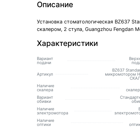
Описание
Установка стоматологическая BZ637 Sta
скалером, 2 стула, Guangzhou Fengdan Me
Характеристики
Вариант
Верх
подачи
под
BZ637 Standar
Артикул
микромотором Н
СКА
Наличие
скалера
скале
Вариант
Стандарт
обивки
оби
Наличие
электромотора
электромот
Наличие
оптики
опти