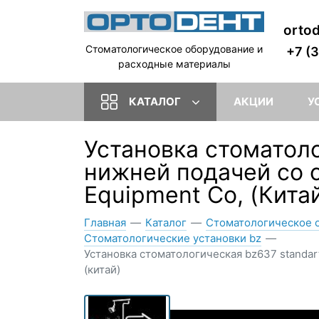
orto
Стоматологическое оборудование и
+7 (
расходные материалы
КАТАЛОГ
АКЦИИ
У
Установка стоматол
нижней подачей со с
Equipment Co, (Кита
Главная
—
Каталог
—
Стоматологическое 
Стоматологические установки bz
—
Установка стоматологическая bz637 standar
(китай)