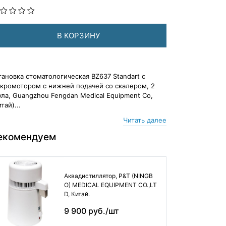
В КОРЗИНУ
тановка стоматологическая BZ637 Standart с
кромотором с нижней подачей со скалером, 2
ула, Guangzhou Fengdan Medical Equipment Co,
тай)...
Читать далее
екомендуем
Аквадистиллятор, P&T (NINGB
O) MEDICAL EQUIPMENT CO.,LT
D, Китай.
9 900 руб./шт