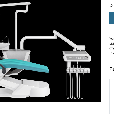
Ус
ми
ст
(Ки
Р