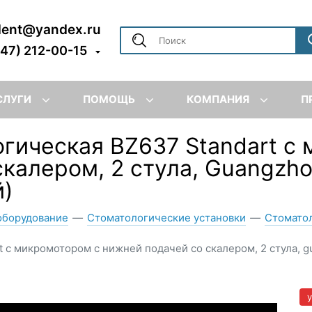
dent@yandex.ru
347) 212-00-15
СЛУГИ
ПОМОЩЬ
КОМПАНИЯ
П
огическая BZ637 Standart с
калером, 2 стула, Guangzho
й)
оборудование
—
Стоматологические установки
—
Стоматол
t с микромотором с нижней подачей со скалером, 2 стула, g