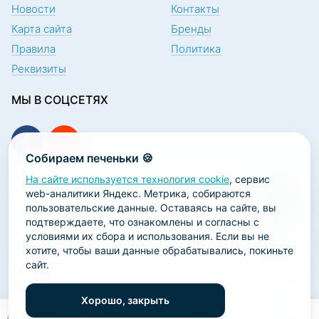
Новости
Контакты
Карта сайта
Бренды
Правила
Политика
Реквизиты
МЫ В СОЦСЕТЯХ
Собираем печеньки 🍪
На сайте используется технология cookie
, сервис
ПОДПИСКА НА НОВОСТИ
web-аналитики Яндекс. Метрика, собираются
пользовательские данные. Оставаясь на сайте, вы
подтверждаете, что ознакомлены и согласны с
условиями их сбора и использования. Если вы не
хотите, чтобы ваши данные обрабатывались, покиньте
сайт.
2026 ООО «Научно-производственная лаборатория
«ОРТОДЕНТ»
Хорошо, закрыть
ГК Софт-Сервис