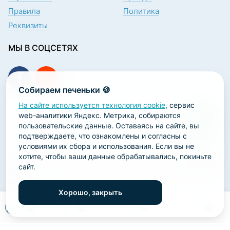
Правила
Политика
Реквизиты
МЫ В СОЦСЕТЯХ
Собираем печеньки 🍪
На сайте используется технология cookie
, сервис
ПОДПИСКА НА НОВОСТИ
web-аналитики Яндекс. Метрика, собираются
пользовательские данные. Оставаясь на сайте, вы
подтверждаете, что ознакомлены и согласны с
условиями их сбора и использования. Если вы не
хотите, чтобы ваши данные обрабатывались, покиньте
сайт.
2026 ООО «Научно-производственная лаборатория
«ОРТОДЕНТ»
Хорошо, закрыть
ГК Софт-Сервис
0
0
0
0