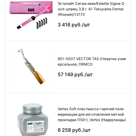
Эстелайт Сигма квик/Estelite Sigma Q
uick шприц 3,8 г. А1 Tokuyama Dental
(Япония)/13170
3 416 руб./шт
601-0007 VECTOR TAS Отвертка унив
ерсальная, ORMCO
57 149 руб./шт
Vertex Soft пластмасса горячей поли
меризации для изготовления мягкой
прокладки (150г), Vertex (Нидерланды)
6 258 руб./шт