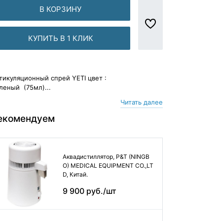
В КОРЗИНУ
КУПИТЬ В 1 КЛИК
тикуляционный спрей YETI цвет :
леный (75мл)...
Читать далее
екомендуем
Аквадистиллятор, P&T (NINGB
O) MEDICAL EQUIPMENT CO.,LT
D, Китай.
9 900 руб./шт