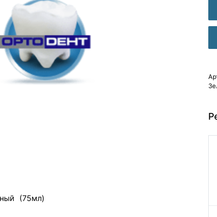
Ар
Зе
Р
еный (75мл)