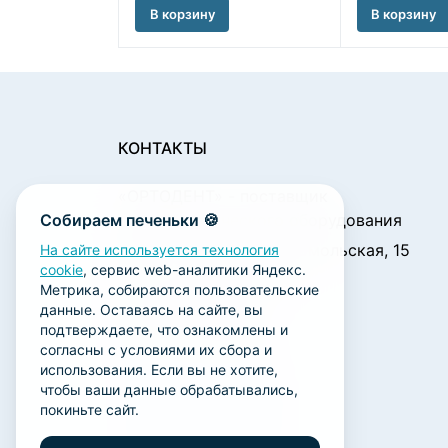
В корзину
В корзину
КОНТАКТЫ
«ОРТОДЕНТ»
- поставщик
Собираем печеньки 🍪
стоматологического оборудования
450001, г. Уфа ул. Комсомольская, 15
На сайте используется технология
cookie
, сервис web-аналитики Яндекс.
Пн. - Чт.: 09:00 - 18:00
Метрика, собираются пользовательские
Пт.: 09:00 - 17:00
данные. Оставаясь на сайте, вы
Сб., Вс.: выходной
подтверждаете, что ознакомлены и
согласны с условиями их сбора и
ortodent@yandex.ru
использования. Если вы не хотите,
+7 (347) 212-00-15
чтобы ваши данные обрабатывались,
покиньте сайт.
+7 (347) 212-01-15
+7 (347) 223-21-12