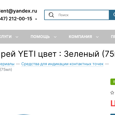
dent@yandex.ru
347) 212-00-15
СЛУГИ
ПОМОЩЬ
КОМПАНИЯ
П
ей YETI цвет : Зеленый (7
териалы
—
Средства для индикации контактных точек
—
(75мл)
Ц