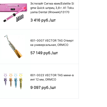
Эстелайт Сигма квик/Estelite Si
gma Quick шприц 3,8 г. А1 Toku
yama Dental (Япония)/13170
3 416 руб./шт
601-0007 VECTOR TAS Отверт
ка универсальная, ORMCO
57 149 руб./шт
601-0023 VECTOR TAS мини-в
инт 12 мм, ORMCO
9 097 руб./шт