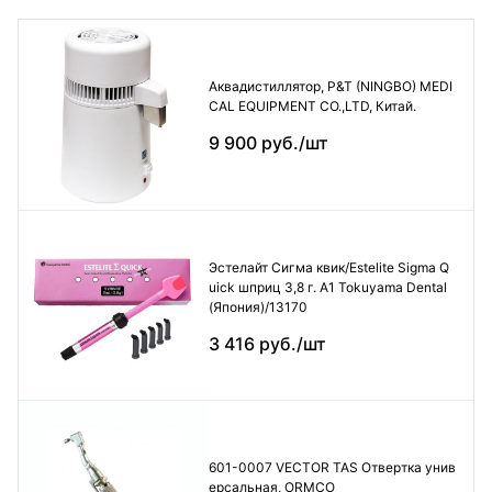
Аквадистиллятор, P&T (NINGBO) MEDI
CAL EQUIPMENT CO.,LTD, Китай.
9 900 руб./шт
Эстелайт Сигма квик/Estelite Sigma Q
uick шприц 3,8 г. А1 Tokuyama Dental
(Япония)/13170
3 416 руб./шт
601-0007 VECTOR TAS Отвертка унив
ерсальная, ORMCO