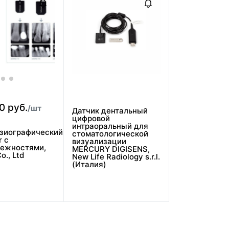
0 руб.
/шт
Датчик дентальный
цифровой
интраоральный для
зиографический
стоматологической
r с
визуализации
ежностями,
MERCURY DIGISENS,
o., Ltd
New Life Radiology s.r.l.
(Италия)