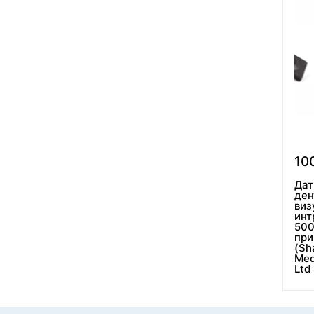
10
Дат
ден
виз
инт
500
пр
(Sh
Med
Ltd