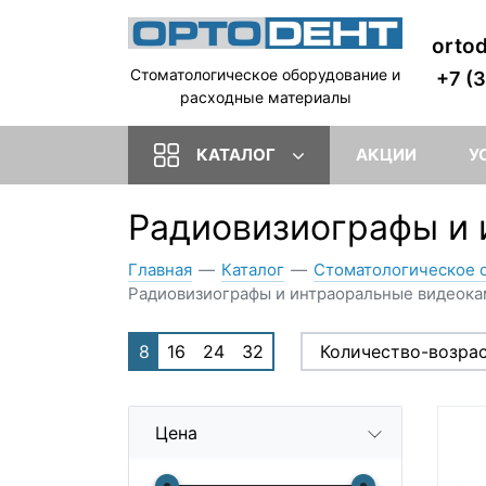
orto
Стоматологическое оборудование и
+7 (
расходные материалы
КАТАЛОГ
АКЦИИ
У
Радиовизиографы и
Главная
—
Каталог
—
Стоматологическое 
Радиовизиографы и интраоральные видеок
8
16
24
32
Количество-возра
Цена