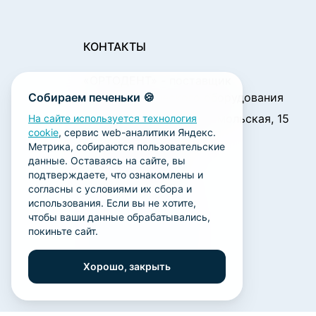
КОНТАКТЫ
«ОРТОДЕНТ»
- поставщик
Собираем печеньки 🍪
стоматологического оборудования
450001, г. Уфа ул. Комсомольская, 15
На сайте используется технология
cookie
, сервис web-аналитики Яндекс.
Пн. - Чт.: 09:00 - 18:00
Метрика, собираются пользовательские
Пт.: 09:00 - 17:00
данные. Оставаясь на сайте, вы
Сб., Вс.: выходной
подтверждаете, что ознакомлены и
согласны с условиями их сбора и
ortodent@yandex.ru
использования. Если вы не хотите,
+7 (347) 212-00-15
чтобы ваши данные обрабатывались,
покиньте сайт.
+7 (347) 212-01-15
+7 (347) 223-21-12
Хорошо, закрыть