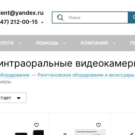
dent@yandex.ru
347) 212-00-15
СЛУГИ
ПОМОЩЬ
КОМПАНИЯ
П
 интраоральные видеокаме
оборудование
—
Рентгеновское оборудование и аксессуары
амеры
стает