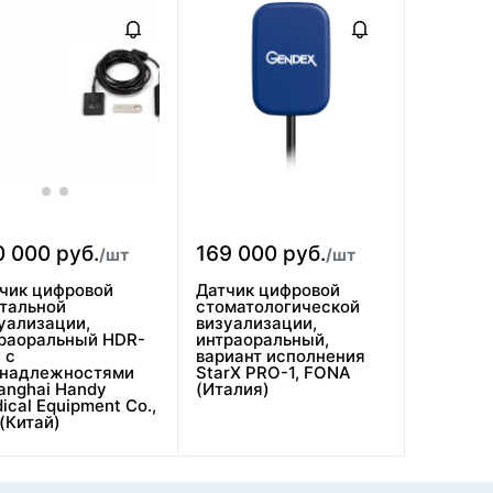
0 000 руб.
169 000 руб.
/шт
/шт
чик цифровой
Датчик цифровой
тальной
стоматологической
уализации,
визуализации,
раоральный HDR-
интраоральный,
 с
вариант исполнения
инадлежностями
StarX PRO-1, FONA
anghai Handy
(Италия)
ical Equipment Co.,
 (Китай)