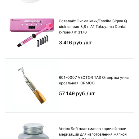
Эстелайт Сигма квик/Estelite Sigma Q
uick шприц 3,8 г. А1 Tokuyama Dental
(Япония)/13170
3 416 руб./шт
601-0007 VECTOR TAS Отвертка унив
ерсальная, ORMCO
57 149 руб./шт
Vertex Soft пластмасса горячей поли
меризации для изготовления мягкой