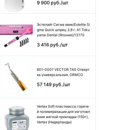
9 900 руб./шт
Эстелайт Сигма квик/Estelite Si
gma Quick шприц 3,8 г. А1 Toku
yama Dental (Япония)/13170
3 416 руб./шт
601-0007 VECTOR TAS Отверт
ка универсальная, ORMCO
57 149 руб./шт
Vertex Soft пластмасса горяче
й полимеризации для изготовл
ения мягкой прокладки (150г),
Vertex (Нидерланды)