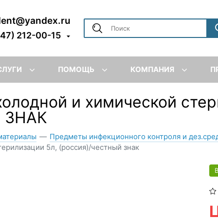
dent@yandex.ru
347) 212-00-15
СЛУГИ
ПОМОЩЬ
КОМПАНИЯ
П
олодной и химической стер
 ЗНАК
материалы
—
Предметы инфекционного контроля и дез.сре
ерилизации 5л, (россия)/честный знак
Ц