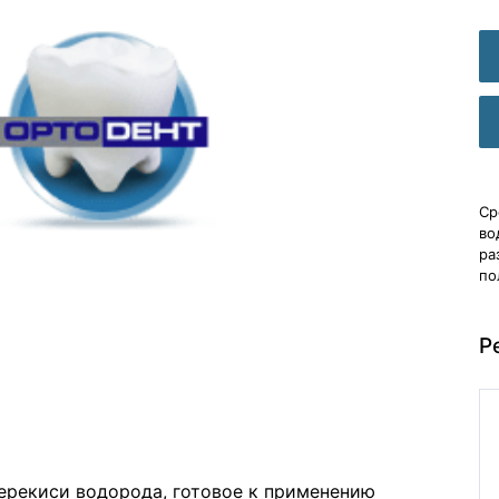
Ср
во
ра
по
Р
ерекиси водорода, готовое к применению