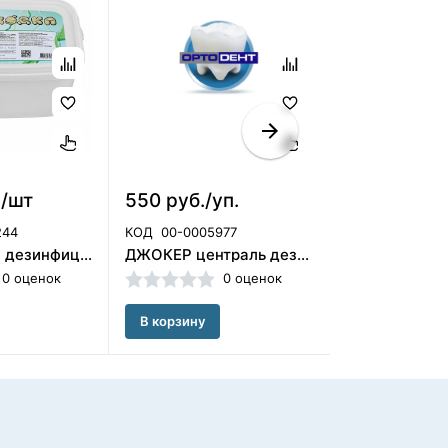
./шт
550 руб./уп.
650 руб./
244
КОД
00-0005977
КОД
00-00068
ТИХОХОДКА дезинфицирующее средство с моющим эффектом 40шт (НДС20%)/ЧЕСТНЫЙ ЗНАК
ДЖОКЕР централь дезинфицирующие салфетки ( 120 шт) /ЧЕСТНЫЙ ЗНАК/ОСУ
0 оценок
0 оценок
В корзину
В корзину