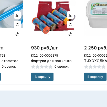
уп.
930 руб./шт
2 250 руб
758
КОД
00-0005875
КОД
00-0006
Слюноотсос стоматологический одноразовый со съемным наконечником 100шт, TREVITA, Беларусь
Фартуки для пациента бумажно-полиэтиленовые в рулоне 80 шт.Цвет:Бордо ООО «Кристи» (Россия)
0 оценок
0 оценок
В корзину
В корзину