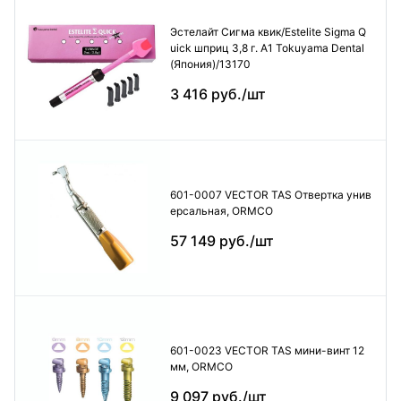
Эстелайт Сигма квик/Estelite Sigma Q
uick шприц 3,8 г. А1 Tokuyama Dental
(Япония)/13170
3 416 руб./шт
601-0007 VECTOR TAS Отвертка унив
ерсальная, ORMCO
57 149 руб./шт
601-0023 VECTOR TAS мини-винт 12
мм, ORMCO
9 097 руб./шт