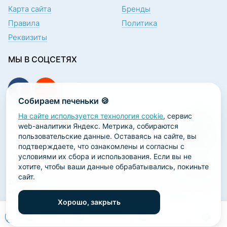
Карта сайта
Бренды
Правила
Политика
Реквизиты
МЫ В СОЦСЕТЯХ
Собираем печеньки 🍪
На сайте используется технология cookie
, сервис
ПОДПИСКА НА НОВОСТИ
web-аналитики Яндекс. Метрика, собираются
пользовательские данные. Оставаясь на сайте, вы
подтверждаете, что ознакомлены и согласны с
условиями их сбора и использования. Если вы не
хотите, чтобы ваши данные обрабатывались, покиньте
сайт.
2026 ООО «Научно-производственная лаборатория
«ОРТОДЕНТ»
Хорошо, закрыть
ГК Софт-Сервис
0
0
0
0