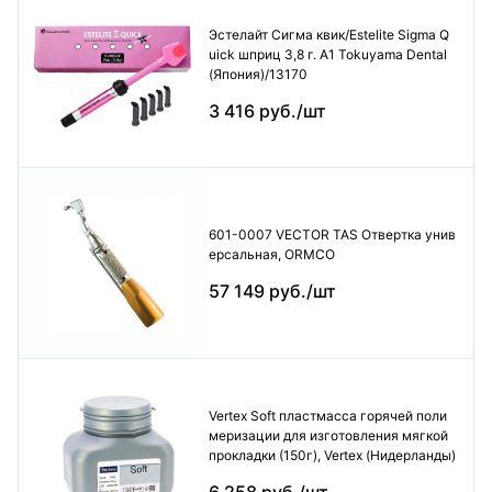
Эстелайт Сигма квик/Estelite Sigma Q
uick шприц 3,8 г. А1 Tokuyama Dental
(Япония)/13170
3 416 руб./шт
601-0007 VECTOR TAS Отвертка унив
ерсальная, ORMCO
57 149 руб./шт
Vertex Soft пластмасса горячей поли
меризации для изготовления мягкой
прокладки (150г), Vertex (Нидерланды)
6 258 руб./шт