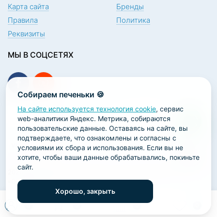
Карта сайта
Бренды
Правила
Политика
Реквизиты
МЫ В СОЦСЕТЯХ
Собираем печеньки 🍪
На сайте используется технология cookie
, сервис
ПОДПИСКА НА НОВОСТИ
web-аналитики Яндекс. Метрика, собираются
пользовательские данные. Оставаясь на сайте, вы
подтверждаете, что ознакомлены и согласны с
условиями их сбора и использования. Если вы не
хотите, чтобы ваши данные обрабатывались, покиньте
сайт.
2026 ООО «Научно-производственная лаборатория
«ОРТОДЕНТ»
Хорошо, закрыть
ГК Софт-Сервис
0
0
0
0