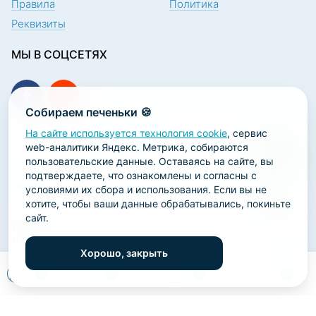
Правила
Политика
Реквизиты
МЫ В СОЦСЕТЯХ
Собираем печеньки 🍪
На сайте используется технология cookie
, сервис
ПОДПИСКА НА НОВОСТИ
web-аналитики Яндекс. Метрика, собираются
пользовательские данные. Оставаясь на сайте, вы
подтверждаете, что ознакомлены и согласны с
условиями их сбора и использования. Если вы не
хотите, чтобы ваши данные обрабатывались, покиньте
сайт.
2026 ООО «Научно-производственная лаборатория
«ОРТОДЕНТ»
Хорошо, закрыть
ГК Софт-Сервис
0
0
0
0