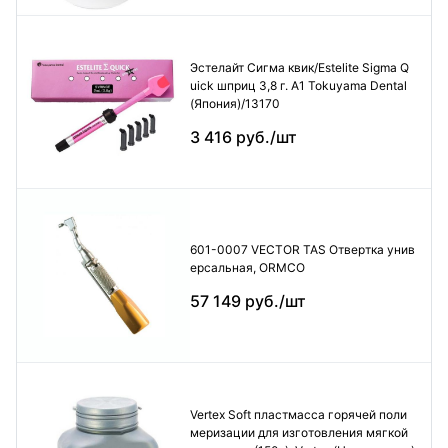
Эстелайт Сигма квик/Estelite Sigma Q
uick шприц 3,8 г. А1 Tokuyama Dental
(Япония)/13170
3 416 руб./шт
601-0007 VECTOR TAS Отвертка унив
ерсальная, ORMCO
57 149 руб./шт
Vertex Soft пластмасса горячей поли
меризации для изготовления мягкой