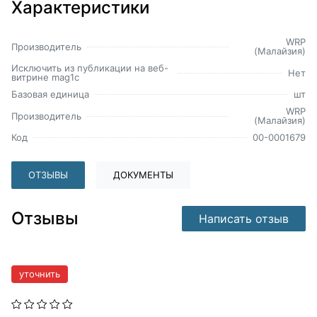
Характеристики
WRP
Производитель
(Малайзия)
Исключить из публикации на веб-
Нет
витрине mag1c
Базовая единица
шт
WRP
Производитель
(Малайзия)
Код
00-0001679
ОТЗЫВЫ
ДОКУМЕНТЫ
Отзывы
Написать отзыв
уточнить