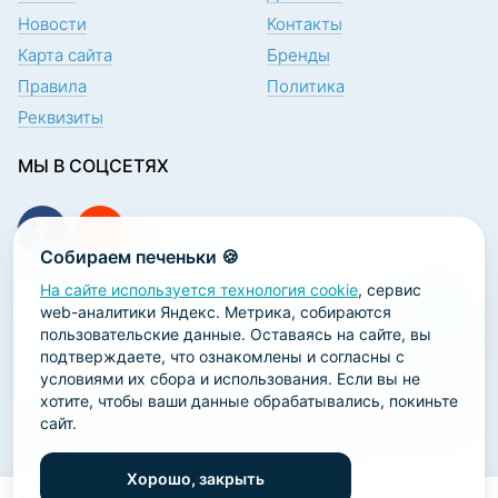
Новости
Контакты
Карта сайта
Бренды
Правила
Политика
Реквизиты
МЫ В СОЦСЕТЯХ
Собираем печеньки 🍪
На сайте используется технология cookie
, сервис
ПОДПИСКА НА НОВОСТИ
web-аналитики Яндекс. Метрика, собираются
пользовательские данные. Оставаясь на сайте, вы
подтверждаете, что ознакомлены и согласны с
условиями их сбора и использования. Если вы не
хотите, чтобы ваши данные обрабатывались, покиньте
сайт.
2026 ООО «Научно-производственная лаборатория
«ОРТОДЕНТ»
Хорошо, закрыть
ГК Софт-Сервис