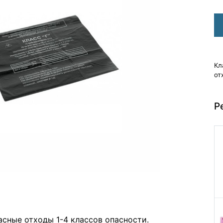
Кл
от
Р
асные отходы 1-4 классов опасности.