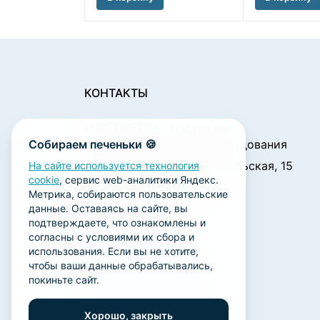
КОНТАКТЫ
«ОРТОДЕНТ»
- поставщик
Собираем печеньки 🍪
стоматологического оборудования
450001, г. Уфа ул. Комсомольская, 15
На сайте используется технология
cookie
, сервис web-аналитики Яндекс.
Пн. - Чт.: 09:00 - 18:00
Метрика, собираются пользовательские
Пт.: 09:00 - 17:00
данные. Оставаясь на сайте, вы
Сб., Вс.: выходной
подтверждаете, что ознакомлены и
согласны с условиями их сбора и
ortodent@yandex.ru
использования. Если вы не хотите,
+7 (347) 212-00-15
чтобы ваши данные обрабатывались,
покиньте сайт.
+7 (347) 212-01-15
+7 (347) 223-21-12
Хорошо, закрыть