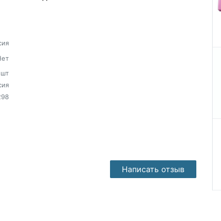
сия
Нет
шт
сия
298
Написать отзыв