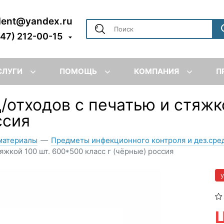
dent@yandex.ru
347) 212-00-15
СЛУГИ
ПОМОЩЬ
КОМПАНИЯ
П
/отходов с печатью и стяжк
ссия
материалы
—
Предметы инфекционного контроля и дез.сре
яжкой 100 шт. 600*500 класс г (чёрные) россия
Ц