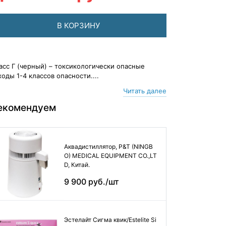
В КОРЗИНУ
асс Г (черный) – токсикологически опасные
ходы 1-4 классов опасности....
Читать далее
екомендуем
Аквадистиллятор, P&T (NINGB
O) MEDICAL EQUIPMENT CO.,LT
D, Китай.
9 900 руб./шт
Эстелайт Сигма квик/Estelite Si