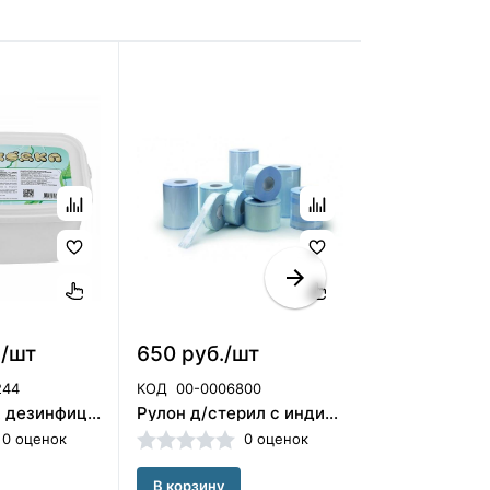
./шт
650 руб./шт
550 руб./у
244
КОД
00-0006800
КОД
00-00059
ТИХОХОДКА дезинфицирующее средство с моющим эффектом 40шт (НДС20%)/ЧЕСТНЫЙ ЗНАК
Рулон д/стерил с индик 210*50, Клинипак. Россия (НДС 10%))
0 оценок
0 оценок
В корзину
В корзину