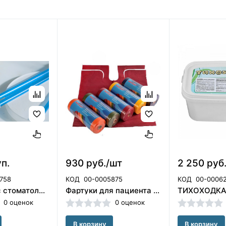
уп.
930 руб./шт
2 250 руб
758
КОД
00-0005875
КОД
00-0006
Слюноотсос стоматологический одноразовый со съемным наконечником 100шт, TREVITA, Беларусь
Фартуки для пациента бумажно-полиэтиленовые в рулоне 80 шт.Цвет:Бордо ООО «Кристи» (Россия)
0 оценок
0 оценок
В корзину
В корзину