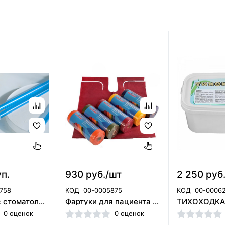
уп.
930 руб./шт
2 250 руб
758
КОД
00-0005875
КОД
00-0006
Слюноотсос стоматологический одноразовый со съемным наконечником 100шт, TREVITA, Беларусь
Фартуки для пациента бумажно-полиэтиленовые в рулоне 80 шт.Цвет:Бордо ООО «Кристи» (Россия)
0 оценок
0 оценок