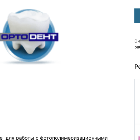
Оч
ра
Р
е для работы с фотополимеризационными