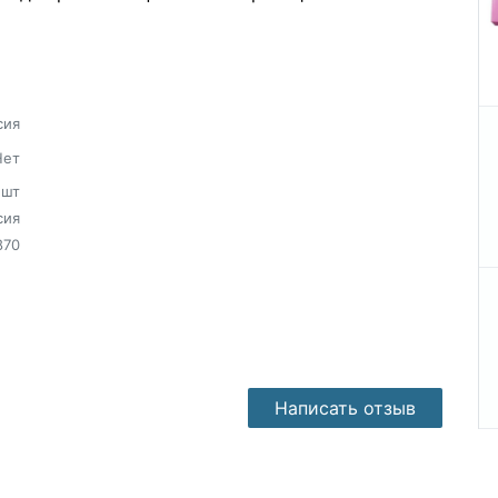
сия
Нет
шт
сия
870
Написать отзыв