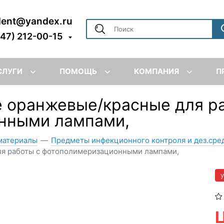
dent@yandex.ru
347) 212-00-15
СЛУГИ
ПОМОЩЬ
КОМПАНИЯ
П
 оранжевые/красные для р
нными лампами,
материалы
—
Предметы инфекционного контроля и дез.сре
ля работы с фотополимеризационными лампами,
Ц