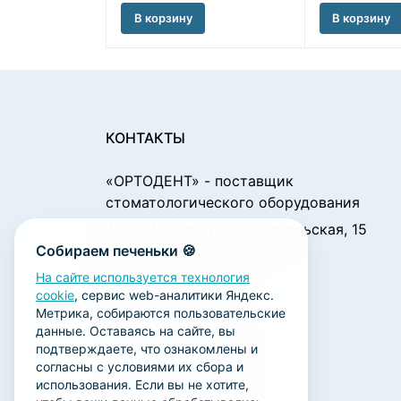
В корзину
В корзину
КОНТАКТЫ
«ОРТОДЕНТ»
- поставщик
стоматологического оборудования
450001, г. Уфа ул. Комсомольская, 15
Собираем печеньки 🍪
Пн. - Чт.: 09:00 - 18:00
Пт.: 09:00 - 17:00
На сайте используется технология
cookie
, сервис web-аналитики Яндекс.
Сб., Вс.: выходной
Метрика, собираются пользовательские
ortodent@yandex.ru
данные. Оставаясь на сайте, вы
подтверждаете, что ознакомлены и
+7 (347) 212-00-15
согласны с условиями их сбора и
+7 (347) 212-01-15
использования. Если вы не хотите,