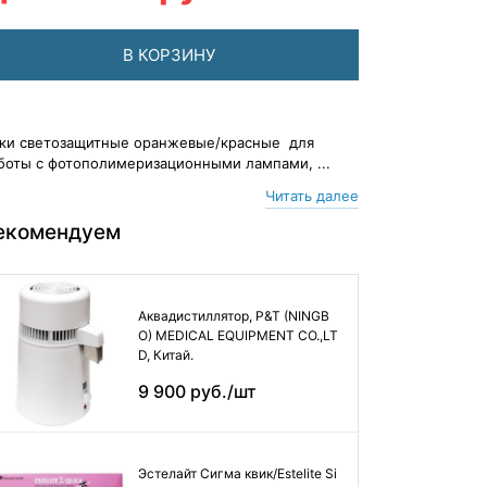
В КОРЗИНУ
ки светозащитные оранжевые/красные для
боты с фотополимеризационными лампами, ...
Читать далее
екомендуем
Аквадистиллятор, P&T (NINGB
O) MEDICAL EQUIPMENT CO.,LT
D, Китай.
9 900 руб./шт
Эстелайт Сигма квик/Estelite Si