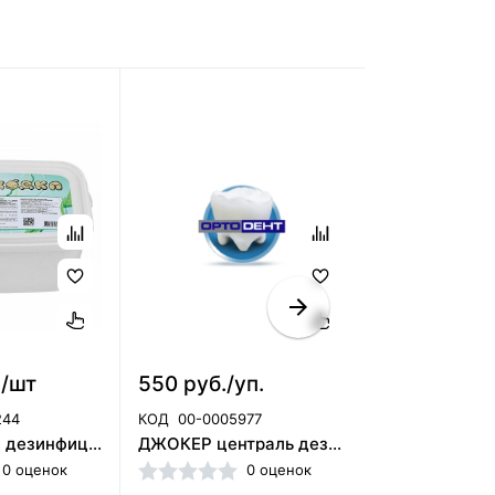
./шт
550 руб./уп.
650 руб./
244
КОД
00-0005977
КОД
00-00068
ТИХОХОДКА дезинфицирующее средство с моющим эффектом 40шт (НДС20%)/ЧЕСТНЫЙ ЗНАК
ДЖОКЕР централь дезинфицирующие салфетки ( 120 шт) /ЧЕСТНЫЙ ЗНАК/ОСУ
0 оценок
0 оценок