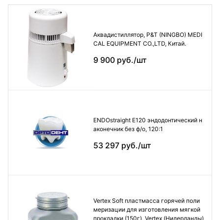
Аквадистиллятор, P&T (NINGBO) MEDI
CAL EQUIPMENT CO.,LTD, Китай.
9 900 руб./шт
ENDOstraight E120 эндодонтический н
аконечник без ф/о, 120:1
53 297 руб./шт
Vertex Soft пластмасса горячей поли
меризации для изготовления мягкой
прокладки (150г), Vertex (Нидерланды)